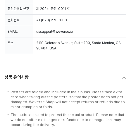
통신판매업 신고
제 2024-공정-0011 호
전화번호
+1 (628) 270-1100
EMAIL
ussupport@weverse.io
주소
2110 Colorado Avenue, Suite 200, Santa Monica, CA
90404, USA
상품 유의사항
Posters are folded and included in the albums. Please take extra
care when taking out the posters, so that the poster does not get
damaged. Weverse Shop will not accept returns or refunds due to
minor crumples or folds.
The outbox is used to protect the actual product. Please note that
we do not offer exchanges or refunds due to damages that may
occur during the delivery.