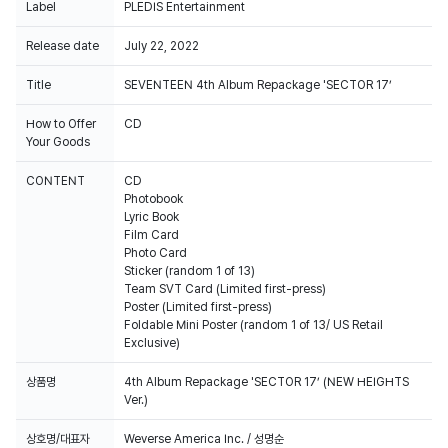
Label
PLEDIS Entertainment
Release date
July 22, 2022
Title
SEVENTEEN 4th Album Repackage 'SECTOR 17’
How to Offer
CD
Your Goods
CONTENT
CD
Photobook
Lyric Book
Film Card
Photo Card
Sticker (random 1 of 13)
Team SVT Card (Limited first-press)
Poster (Limited first-press)
Foldable Mini Poster (random 1 of 13/ US Retail
Exclusive)
상품명
4th Album Repackage 'SECTOR 17’ (NEW HEIGHTS
Ver.)
상호명/대표자
Weverse America Inc. / 성명순