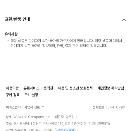
교환/반품 안내
유의사항
해당 상품은 판매자가 속한 국가의 거주자에게 판매됩니다. 해당 상품에 대해서는
판매자가 속한 국가의 청약철회, 환불, 결제 관련 정책이 적용됩니다.
이용약관
유료서비스 이용약관
아동 및 청소년 보호정책
개인정보 처리방침
쿠키 정책
쿠키 설정
위버스컴퍼니 사업자 정보
전화번호
1544-0790
상호
Weverse Company Inc.
대표자
양주일
주소
경기도 성남시 분당구 분당내곡로 131, C동 6층(백현동, 판교테크원타워)
사업자등록번호
716-87-01158
사업자 정보 확인