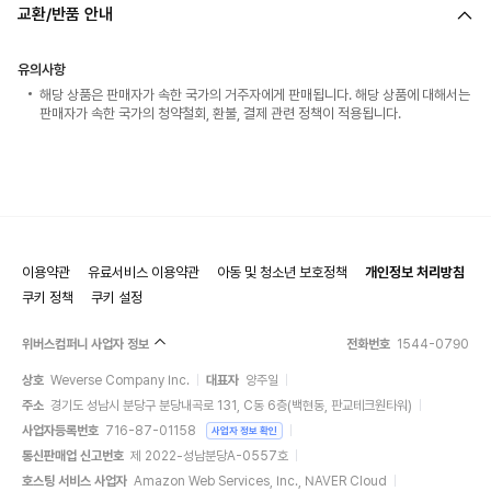
교환/반품 안내
유의사항
해당 상품은 판매자가 속한 국가의 거주자에게 판매됩니다. 해당 상품에 대해서는
판매자가 속한 국가의 청약철회, 환불, 결제 관련 정책이 적용됩니다.
이용약관
유료서비스 이용약관
아동 및 청소년 보호정책
개인정보 처리방침
쿠키 정책
쿠키 설정
위버스컴퍼니 사업자 정보
전화번호
1544-0790
상호
Weverse Company Inc.
대표자
양주일
주소
경기도 성남시 분당구 분당내곡로 131, C동 6층(백현동, 판교테크원타워)
사업자등록번호
716-87-01158
사업자 정보 확인
통신판매업 신고번호
제 2022-성남분당A-0557호
호스팅 서비스 사업자
Amazon Web Services, Inc., NAVER Cloud