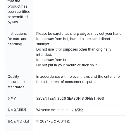
that the
product has
been certified
or permitted
by law
Instructions
Please be careful as sharp edges may cut your hand.
for care and
Keep away from hot, humid places and direct
handling
sunlight.
Do not use it for purposes other than originally
intended.
Keep away from fire.
Do not put in your mouth or suck on it.
Quality
In accordance with relevant laws and the criteria for
assurance
the settlement of consumer disputes
standards
상품명
SEVENTEEN 2026 SEASON'S GREETINGS
상호명/대표자
Weverse America Inc. / 성명순
통신판매업 신고
제 2024-공정-0011 호