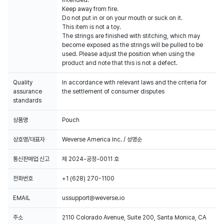
intended.
Keep away from fire.
Do not put in or on your mouth or suck on it.
This item is not a toy.
The strings are finished with stitching, which may
become exposed as the strings will be pulled to be
used. Please adjust the position when using the
product and note that this is not a defect.
Quality
In accordance with relevant laws and the criteria for
assurance
the settlement of consumer disputes
standards
상품명
Pouch
상호명/대표자
Weverse America Inc. / 성명순
통신판매업 신고
제 2024-공정-0011 호
전화번호
+1 (628) 270-1100
EMAIL
ussupport@weverse.io
주소
2110 Colorado Avenue, Suite 200, Santa Monica, CA