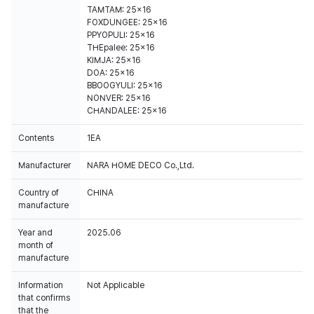
TAMTAM: 25x16
FOXDUNGEE: 25x16
PPYOPULI: 25x16
THEpalee: 25x16
KIMJA: 25x16
DOA: 25x16
BBOOGYULI: 25x16
NONVER: 25x16
CHANDALEE: 25x16
Contents
1EA
Manufacturer
NARA HOME DECO Co.,Ltd.
Country of
CHINA
manufacture
Year and
2025.06
month of
manufacture
Information
Not Applicable
that confirms
that the