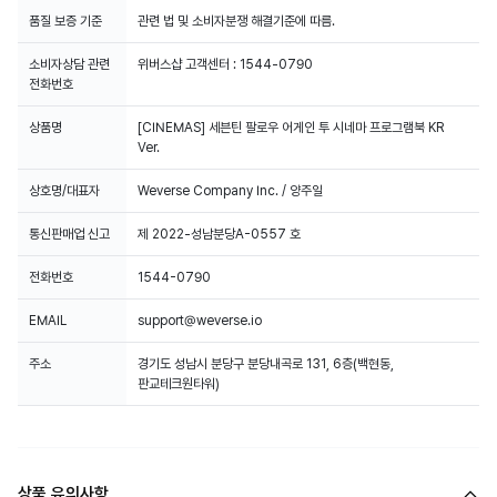
품질 보증 기준
관련 법 및 소비자분쟁 해결기준에 따름.
소비자상담 관련
위버스샵 고객센터 : 1544-0790
전화번호
상품명
[CINEMAS] 세븐틴 팔로우 어게인 투 시네마 프로그램북 KR
Ver.
상호명/대표자
Weverse Company Inc. / 양주일
통신판매업 신고
제 2022-성남분당A-0557 호
전화번호
1544-0790
EMAIL
support@weverse.io
주소
경기도 성남시 분당구 분당내곡로 131, 6층(백현동,
판교테크원타워)
상품 유의사항