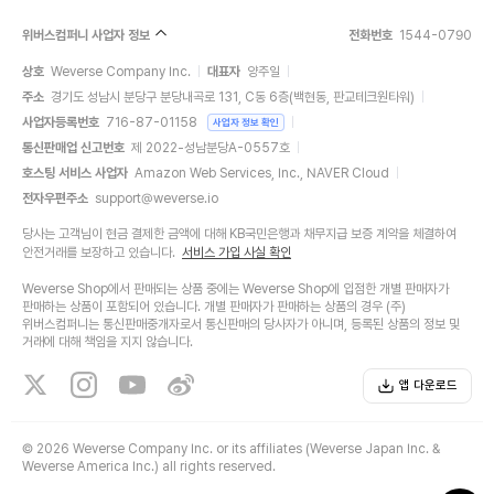
위버스컴퍼니 사업자 정보
전화번호
1544-0790
상호
Weverse Company Inc.
대표자
양주일
주소
경기도 성남시 분당구 분당내곡로 131, C동 6층(백현동, 판교테크원타워)
사업자등록번호
716-87-01158
사업자 정보 확인
통신판매업 신고번호
제 2022-성남분당A-0557호
호스팅 서비스 사업자
Amazon Web Services, Inc., NAVER Cloud
전자우편주소
support@weverse.io
당사는 고객님이 현금 결제한 금액에 대해 KB국민은행과 채무지급 보증 계약을 체결하여
안전거래를 보장하고 있습니다.
서비스 가입 사실 확인
Weverse Shop에서 판매되는 상품 중에는 Weverse Shop에 입점한 개별 판매자가
판매하는 상품이 포함되어 있습니다. 개별 판매자가 판매하는 상품의 경우 (주)
위버스컴퍼니는 통신판매중개자로서 통신판매의 당사자가 아니며, 등록된 상품의 정보 및
거래에 대해 책임을 지지 않습니다.
앱 다운로드
©
2026 Weverse Company Inc. or its affiliates (Weverse Japan Inc. &
Weverse America Inc.) all rights reserved.