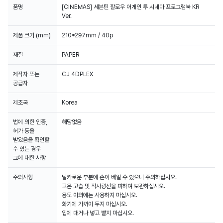
품명
[CINEMAS] 세븐틴 팔로우 어게인 투 시네마 프로그램북 KR
Ver.
제품 크기 (mm)
210*297mm / 40p
재질
PAPER
제작자 또는
CJ 4DPLEX
공급자
제조국
Korea
법에 의한 인증,
해당없음
허가 등을
받았음을 확인할
수 있는 경우
그에 대한 사항
주의사항
날카로운 부분에 손이 베일 수 있으니 주의하십시오.
고온 고습 및 직사광선을 피하여 보관하십시오.
용도 이외에는 사용하지 마십시오.
화기에 가까이 두지 마십시오.
입에 대거나 넣고 빨지 마십시오.