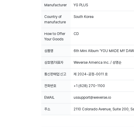
Manufacturer
YG PLUS
Country of
South Korea
manufacture
How to Offer
CD
Your Goods
상품명
6th Mini Album 'YOU MADE MY DAW
상호명/대표자
Weverse America Inc. / 성명순
통신판매업 신고
제 2024-공정-0011 호
전화번호
+1 (628) 270-1100
EMAIL
ussupport@weverse.io
주소
2110 Colorado Avenue, Suite 200, 