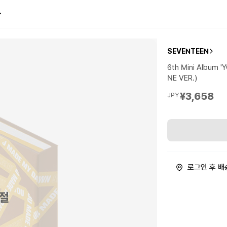
SEVENTEEN
6th Mini Album
NE VER.)
¥3,658
JPY
로그인 후 배
절