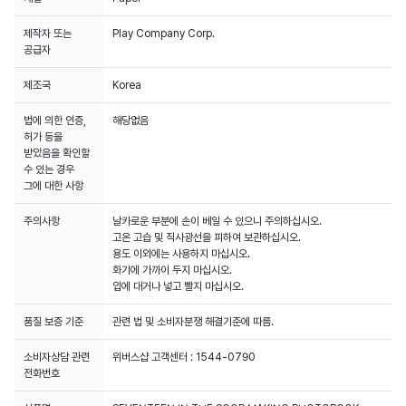
제작자 또는
Play Company Corp.
공급자
제조국
Korea
법에 의한 인증,
해당없음
허가 등을
받았음을 확인할
수 있는 경우
그에 대한 사항
주의사항
날카로운 부분에 손이 베일 수 있으니 주의하십시오.
고온 고습 및 직사광선을 피하여 보관하십시오.
용도 이외에는 사용하지 마십시오.
화기에 가까이 두지 마십시오.
입에 대거나 넣고 빨지 마십시오.
품질 보증 기준
관련 법 및 소비자분쟁 해결기준에 따름.
소비자상담 관련
위버스샵 고객센터 : 1544-0790
전화번호