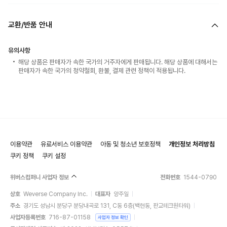
교환/반품 안내
유의사항
해당 상품은 판매자가 속한 국가의 거주자에게 판매됩니다. 해당 상품에 대해서는
판매자가 속한 국가의 청약철회, 환불, 결제 관련 정책이 적용됩니다.
이용약관
유료서비스 이용약관
아동 및 청소년 보호정책
개인정보 처리방침
쿠키 정책
쿠키 설정
위버스컴퍼니 사업자 정보
전화번호
1544-0790
상호
Weverse Company Inc.
대표자
양주일
주소
경기도 성남시 분당구 분당내곡로 131, C동 6층(백현동, 판교테크원타워)
사업자등록번호
716-87-01158
사업자 정보 확인