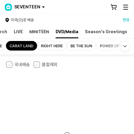
SEVENTEEN
미국(으)로 배송
변경
rch
LIVE
MINITEEN
DVD/Media
Season's Greetings
Mo
E
CARAT LAND
RIGHT HERE
BE THE SUN
POWER OF LOVE
국내배송
품절제외