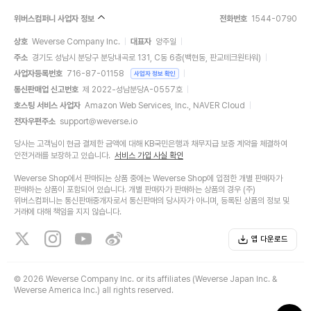
위버스컴퍼니 사업자 정보
전화번호
1544-0790
상호
Weverse Company Inc.
대표자
양주일
주소
경기도 성남시 분당구 분당내곡로 131, C동 6층(백현동, 판교테크원타워)
사업자등록번호
716-87-01158
사업자 정보 확인
통신판매업 신고번호
제 2022-성남분당A-0557호
호스팅 서비스 사업자
Amazon Web Services, Inc., NAVER Cloud
전자우편주소
support@weverse.io
당사는 고객님이 현금 결제한 금액에 대해 KB국민은행과 채무지급 보증 계약을 체결하여
안전거래를 보장하고 있습니다.
서비스 가입 사실 확인
Weverse Shop에서 판매되는 상품 중에는 Weverse Shop에 입점한 개별 판매자가
판매하는 상품이 포함되어 있습니다. 개별 판매자가 판매하는 상품의 경우 (주)
위버스컴퍼니는 통신판매중개자로서 통신판매의 당사자가 아니며, 등록된 상품의 정보 및
거래에 대해 책임을 지지 않습니다.
앱 다운로드
©
2026 Weverse Company Inc. or its affiliates (Weverse Japan Inc. &
Weverse America Inc.) all rights reserved.