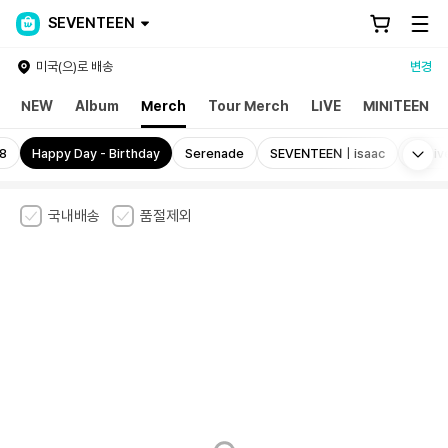
SEVENTEEN
미국(으)로 배송
변경
NEW
Album
Merch
Tour Merch
LIVE
MINITEEN
Mo
8
Happy Day - Birthday
Serenade
SEVENTEEN｜isaac
Anniv
국내배송
품절제외