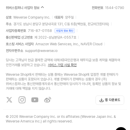
위버스컴퍼니 사업자 정보
전화번호
1544-0790
상호
Weverse Company Inc.
대표자
양주일
주소
경기도 성남시 분당구 분당내곡로 131, C동 6층(백현동, 판교테크원타워)
사업자등록번호
716-87-01158
사업자 정보 확인
통신판매업 신고번호
제 2022-성남분당A-0557호
호스팅 서비스 사업자
Amazon Web Services, Inc., NAVER Cloud
전자우편주소
support@weverse.io
당사는 고객님이 현금 결제한 금액에 대해 KB국민은행과 채무지급 보증 계약을 체결하여
안전거래를 보장하고 있습니다.
서비스 가입 사실 확인
Weverse Shop에서 판매되는 상품 중에는 Weverse Shop에 입점한 개별 판매자가
판매하는 상품이 포함되어 있습니다. 개별 판매자가 판매하는 상품의 경우 (주)
위버스컴퍼니는 통신판매중개자로서 통신판매의 당사자가 아니며, 등록된 상품의 정보 및
거래에 대해 책임을 지지 않습니다.
앱 다운로드
©
2026 Weverse Company Inc. or its affiliates (Weverse Japan Inc. &
Weverse America Inc.) all rights reserved.