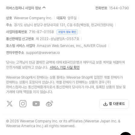
위버스컴퍼니 사업자 정보
전화번호
1544-0790
상호
Weverse Company Inc.
대표자
양주일
주소
경기도 성남시 분당구 분당내곡로 131, C동 6층(백현동, 판교테크원타워)
사업자등록번호
716-87-01158
사업자 정보 확인
통신판매업 신고번호
제 2022-성남분당A-0557호
호스팅 서비스 사업자
Amazon Web Services, Inc., NAVER Cloud
전자우편주소
support@weverse.io
당사는 고객님이 현금 결제한 금액에 대해 KB국민은행과 채무지급 보증 계약을 체결하여
안전거래를 보장하고 있습니다.
서비스 가입 사실 확인
Weverse Shop에서 판매되는 상품 중에는 Weverse Shop에 입점한 개별 판매자가
판매하는 상품이 포함되어 있습니다. 개별 판매자가 판매하는 상품의 경우 (주)
위버스컴퍼니는 통신판매중개자로서 통신판매의 당사자가 아니며, 등록된 상품의 정보 및
거래에 대해 책임을 지지 않습니다.
앱 다운로드
©
2026 Weverse Company Inc. or its affiliates (Weverse Japan Inc. &
Weverse America Inc.) all rights reserved.