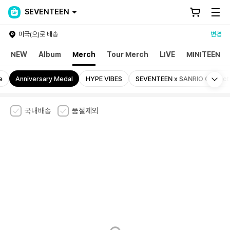
SEVENTEEN
미국(으)로 배송
변경
NEW
Album
Merch
Tour Merch
LIVE
MINITEEN
Mo
e
Anniversary Medal
HYPE VIBES
SEVENTEEN x SANRIO Charact
국내배송
품절제외