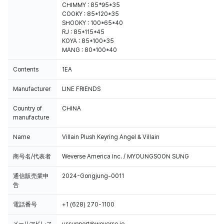
CHIMMY : 85*95*35
COOKY : 85*120*35
SHOOKY : 100*65*40
RJ : 85*115*45
KOYA : 85*100*35
MANG : 80*100*40
Contents
1EA
Manufacturer
LINE FRIENDS
Country of
CHINA
manufacture
Name
Villain Plush Keyring Angel & Villain
商号名/代表者
Weverse America Inc. / MYOUNGSOON SUNG
通信販売業申
2024-Gongjung-0011
告
電話番号
+1 (628) 270-1100