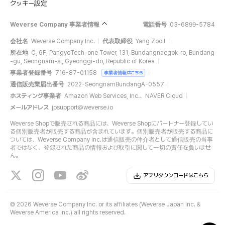
クッキー設定
Weverse Company 事業者情報
電話番号
03-6899-5784
会社名
Weverse Company Inc.
代表取締役
Yang Zooil
所在地
C, 6F, PangyoTech-one Tower, 131, Bundangnaegok-ro, Bundang
-gu, Seongnam-si, Gyeonggi-do, Republic of Korea
事業者登録番号
716-87-01158
事業者情報はこちら
通信販売業届出番号
2022-SeongnamBundangA-0557
ホスティング事業者
Amazon Web Services, Inc.、NAVER Cloud
メールアドレス
jpsupport@weverse.io
Weverse Shopで販売される商品には、Weverse Shopにパートナー登録してい
る個別販売者が販売する商品が含まれています。個別販売者が販売する商品に
ついては、Weverse Company Inc.は通信販売の仲介者として通信販売の当事
者ではなく、登録された商品の情報および取引に関して一切の責任を負いませ
ん。
アプリダウンロードはこちら
©
2026 Weverse Company Inc. or its affiliates (Weverse Japan Inc. &
Weverse America Inc.) all rights reserved.