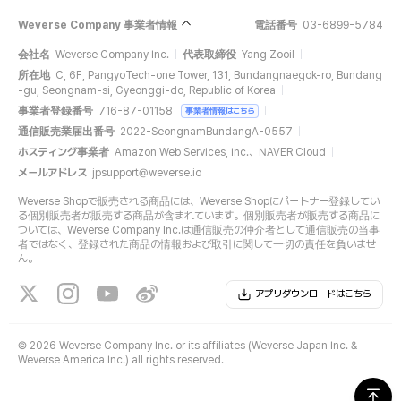
Weverse Company 事業者情報
電話番号
03-6899-5784
会社名
Weverse Company Inc.
代表取締役
Yang Zooil
所在地
C, 6F, PangyoTech-one Tower, 131, Bundangnaegok-ro, Bundang
-gu, Seongnam-si, Gyeonggi-do, Republic of Korea
事業者登録番号
716-87-01158
事業者情報はこちら
通信販売業届出番号
2022-SeongnamBundangA-0557
ホスティング事業者
Amazon Web Services, Inc.、NAVER Cloud
メールアドレス
jpsupport@weverse.io
Weverse Shopで販売される商品には、Weverse Shopにパートナー登録してい
る個別販売者が販売する商品が含まれています。個別販売者が販売する商品に
ついては、Weverse Company Inc.は通信販売の仲介者として通信販売の当事
者ではなく、登録された商品の情報および取引に関して一切の責任を負いませ
ん。
アプリダウンロードはこちら
©
2026 Weverse Company Inc. or its affiliates (Weverse Japan Inc. &
Weverse America Inc.) all rights reserved.