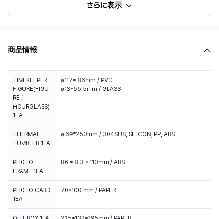
さらに表示
商品情報
TIMEKEEPER
ø117* 86mm / PVC
FIGURE(FIGU
ø13*55.5mm / GLASS
RE /
HOURGLASS)
1EA
THERMAL
ø 69*250mm / 304SUS, SILICON, PP, ABS
TUMBLER 1EA
PHOTO
86 * 8.3 * 110mm / ABS
FRAME 1EA
PHOTO CARD
70*100 mm / PAPER
1EA
OUT BOX 1EA
235*132*295mm / PAPER