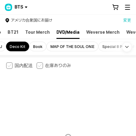
BTS
アメリカ合衆国にお届け
変更
p
BT21
Tour Merch
DVD/Media
Weverse Merch
Wev
Mo
U
Deco Kit
Book
MAP OF THE SOUL ON:E
Special 8 Photo-Fo
国内配送
在庫ありのみ