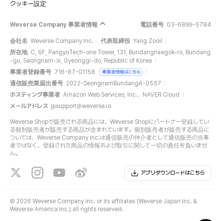
クッキー設定
Weverse Company 事業者情報
電話番号
03-6899-5784
会社名
Weverse Company Inc.
代表取締役
Yang Zooil
所在地
C, 6F, PangyoTech-one Tower, 131, Bundangnaegok-ro, Bundang
-gu, Seongnam-si, Gyeonggi-do, Republic of Korea
事業者登録番号
716-87-01158
事業者情報はこちら
通信販売業届出番号
2022-SeongnamBundangA-0557
ホスティング事業者
Amazon Web Services, Inc.、NAVER Cloud
メールアドレス
jpsupport@weverse.io
Weverse Shopで販売される商品には、Weverse Shopにパートナー登録してい
る個別販売者が販売する商品が含まれています。個別販売者が販売する商品に
ついては、Weverse Company Inc.は通信販売の仲介者として通信販売の当事
者ではなく、登録された商品の情報および取引に関して一切の責任を負いませ
ん。
アプリダウンロードはこちら
©
2026 Weverse Company Inc. or its affiliates (Weverse Japan Inc. &
Weverse America Inc.) all rights reserved.