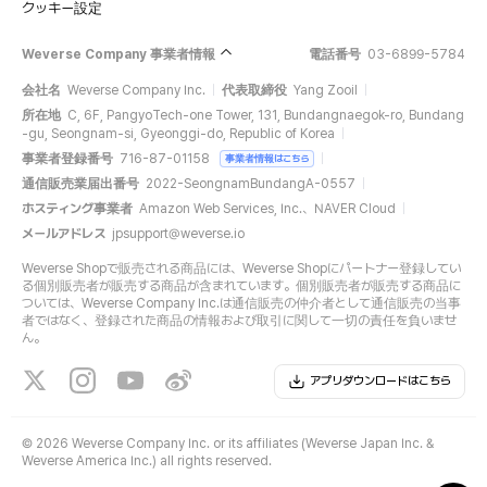
クッキー設定
Weverse Company 事業者情報
電話番号
03-6899-5784
会社名
Weverse Company Inc.
代表取締役
Yang Zooil
所在地
C, 6F, PangyoTech-one Tower, 131, Bundangnaegok-ro, Bundang
-gu, Seongnam-si, Gyeonggi-do, Republic of Korea
事業者登録番号
716-87-01158
事業者情報はこちら
通信販売業届出番号
2022-SeongnamBundangA-0557
ホスティング事業者
Amazon Web Services, Inc.、NAVER Cloud
メールアドレス
jpsupport@weverse.io
Weverse Shopで販売される商品には、Weverse Shopにパートナー登録してい
る個別販売者が販売する商品が含まれています。個別販売者が販売する商品に
ついては、Weverse Company Inc.は通信販売の仲介者として通信販売の当事
者ではなく、登録された商品の情報および取引に関して一切の責任を負いませ
ん。
アプリダウンロードはこちら
©
2026 Weverse Company Inc. or its affiliates (Weverse Japan Inc. &
Weverse America Inc.) all rights reserved.