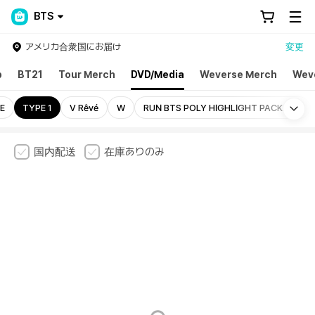
BTS
アメリカ合衆国にお届け
変更
p
BT21
Tour Merch
DVD/Media
Weverse Merch
Wev
Mo
E
TYPE 1
V Rêvé
W
RUN BTS POLY HIGHLIGHT PACKAGE
国内配送
在庫ありのみ