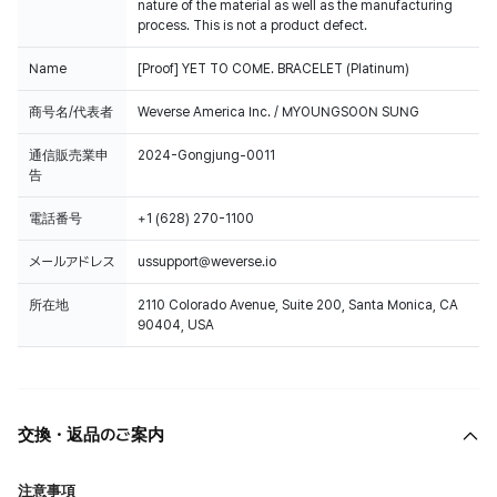
nature of the material as well as the manufacturing
process. This is not a product defect.
Name
[Proof] YET TO COME. BRACELET (Platinum)
商号名/代表者
Weverse America Inc. / MYOUNGSOON SUNG
通信販売業申
2024-Gongjung-0011
告
電話番号
+1 (628) 270-1100
メールアドレス
ussupport@weverse.io
所在地
2110 Colorado Avenue, Suite 200, Santa Monica, CA
90404, USA
交換・返品のご案内
注意事項