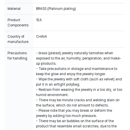
Material
BRASS (Platinum plating)
Product
1EA
Components
Country of
CHINA
manufacture
Precautions
- brass (plated) jewelry naturally tarnishes when
for handling
exposed to the air, humidity, perspiration, and make-
up products.
- Take precautions in storage and maintenance to
keep the glow and enjoy the jewelry longer.
- Wipe the jewelry with soft cloth (such as velvet) and
put it in an airtight polybag.
- Restrain from wearing the jewelry in a too dry, or too
humid environment.
- There may be minute cracks and welding stain on
the surface, which do not amount to defects.
- Please note that you may break or deform the
jewelry by adding too much pressure.
- There may be air bubbles on the surface of the
product that resemble small scratches, due to the