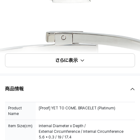
さらに表示
商品情報
Product
[Proof] YET TO COME. BRACELET (Platinum)
Name
Item Size(cm)
Internal Diameter x Depth /
External Circumference / Internal Circumference
5.6 * 0.3 / 19 / 17.4