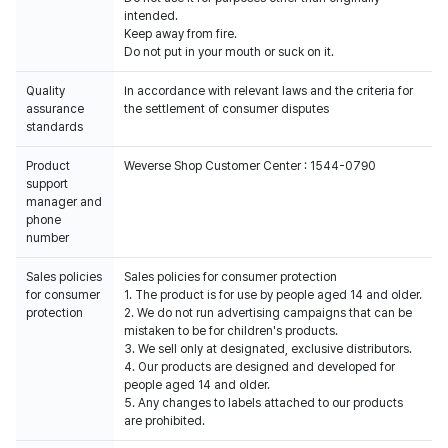
intended.
Keep away from fire.
Do not put in your mouth or suck on it.
Quality
In accordance with relevant laws and the criteria for
assurance
the settlement of consumer disputes
standards
Product
Weverse Shop Customer Center : 1544-0790
support
manager and
phone
number
Sales policies
Sales policies for consumer protection
for consumer
1. The product is for use by people aged 14 and older.
protection
2. We do not run advertising campaigns that can be
mistaken to be for children's products.
3. We sell only at designated, exclusive distributors.
4. Our products are designed and developed for
people aged 14 and older.
5. Any changes to labels attached to our products
are prohibited.