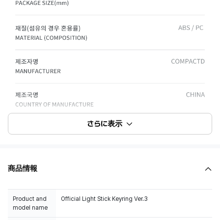
さらに表示
商品情報
Product and
Official Light Stick Keyring Ver.3
model name