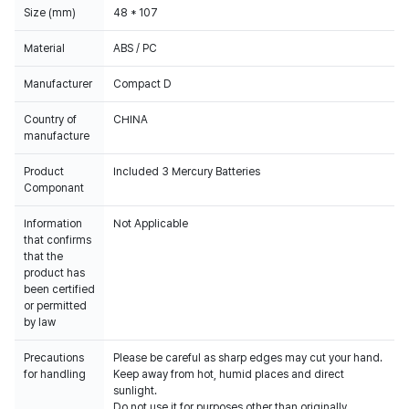
Size (mm)
48 * 107
Material
ABS / PC
Manufacturer
Compact D
Country of
CHINA
manufacture
Product
Included 3 Mercury Batteries
Componant
Information
Not Applicable
that confirms
that the
product has
been certified
or permitted
by law
Precautions
Please be careful as sharp edges may cut your hand.
for handling
Keep away from hot, humid places and direct
sunlight.
Do not use it for purposes other than originally