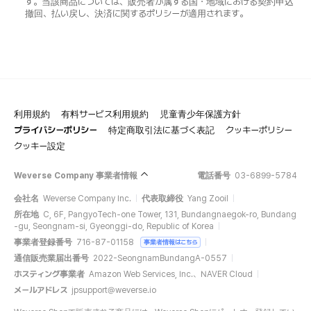
す。当該商品については、販売者が属する国・地域における契約申込
撤回、払い戻し、決済に関するポリシーが適用されます。
利用規約
有料サービス利用規約
児童青少年保護方針
プライバシーポリシー
特定商取引法に基づく表記
クッキーポリシー
クッキー設定
Weverse Company 事業者情報
電話番号
03-6899-5784
会社名
Weverse Company Inc.
代表取締役
Yang Zooil
所在地
C, 6F, PangyoTech-one Tower, 131, Bundangnaegok-ro, Bundang
-gu, Seongnam-si, Gyeonggi-do, Republic of Korea
事業者登録番号
716-87-01158
事業者情報はこちら
通信販売業届出番号
2022-SeongnamBundangA-0557
ホスティング事業者
Amazon Web Services, Inc.、NAVER Cloud
メールアドレス
jpsupport@weverse.io