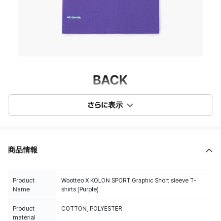
さらに表示
商品情報
Product
Wootteo X KOLON SPORT Graphic Short sleeve T-
Name
shirts (Purple)
Product
COTTON, POLYESTER
material