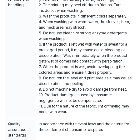
handling
2. The printing may peel off due to friction. Turn it
inside out when washing.
3. Wash the products in different colors separately.
4. When washing with warm water, the sleeves, hem,
and neck area may stretch.
5. Do not use bleach or strong enzyme detergents
when washing.
6. If the product is left wet with water or sweat for a
prolonged period, it may cause color-bleeding or
discoloration. Wash immediately when the product
gets wet or comes into contact with perspiration.
7. When the product is wet, avoid overlapping the
colored areas and ensure it dries properly.
8. Do not iron the label and print area as it may cause
discoloration and peeling.
9. Do not machine dry to avoid damage from heat.
10. Product damage caused by consumer
negligence will not be compensated.
11. Due to the nature of the fabric, lint or fraying may
occur with wear.
Quality
In accordance with relevant laws and the criteria for
assurance
the settlement of consumer disputes
standards