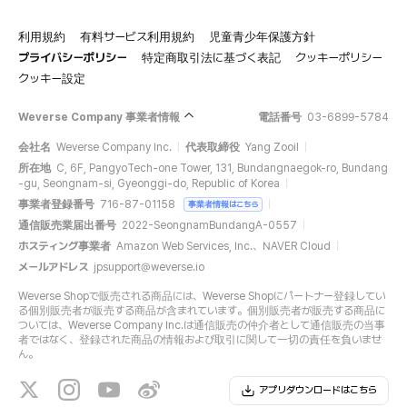
利用規約
有料サービス利用規約
児童青少年保護方針
プライバシーポリシー
特定商取引法に基づく表記
クッキーポリシー
クッキー設定
Weverse Company 事業者情報
電話番号
03-6899-5784
会社名
Weverse Company Inc.
代表取締役
Yang Zooil
所在地
C, 6F, PangyoTech-one Tower, 131, Bundangnaegok-ro, Bundang
-gu, Seongnam-si, Gyeonggi-do, Republic of Korea
事業者登録番号
716-87-01158
事業者情報はこちら
通信販売業届出番号
2022-SeongnamBundangA-0557
ホスティング事業者
Amazon Web Services, Inc.、NAVER Cloud
メールアドレス
jpsupport@weverse.io
Weverse Shopで販売される商品には、Weverse Shopにパートナー登録してい
る個別販売者が販売する商品が含まれています。個別販売者が販売する商品に
ついては、Weverse Company Inc.は通信販売の仲介者として通信販売の当事
者ではなく、登録された商品の情報および取引に関して一切の責任を負いませ
ん。
アプリダウンロードはこちら