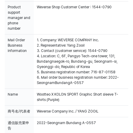
Product
Weverse Shop Customer Center : 1544-0790
support
manager and
phone
number
Mail Order
1. Company: WEVERSE COMPANY Inc.
Business
2. Representative: Yang Zooil
Information
3. Contact (customer service): 1544-0790
4. Location: C, 6F, Pangyo Tech-one tower, 131,
Bundangnaegok-ro, Bundang-gu, Seongnam-si,
Gyeonggi-do, Republic of Korea
5. Business registration number: 716-87-01158
6. Mail order business registration number: 2022-
SeongnamBundangA-0557
Name
Wootteo X KOLON SPORT Graphic Short sleeve T-
shirts (Purple)
商号名/代表者
Weverse Company Inc. / YANG ZOOIL
通信販売業申
2022-Seongnam Bundang A-0557
告