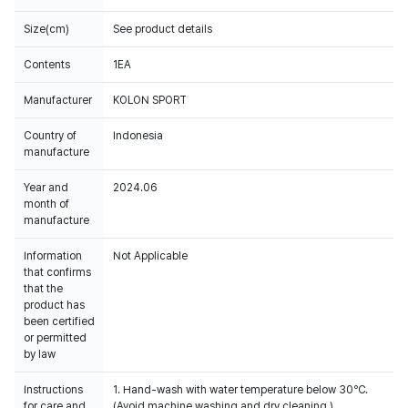
Size(cm)
See product details
Contents
1EA
Manufacturer
KOLON SPORT
Country of
Indonesia
manufacture
Year and
2024.06
month of
manufacture
Information
Not Applicable
that confirms
that the
product has
been certified
or permitted
by law
Instructions
1. Hand-wash with water temperature below 30℃.
for care and
(Avoid machine washing and dry cleaning.)