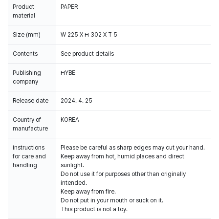
Product
PAPER
material
Size (mm)
W 225 X H 302 X T 5
Contents
See product details
Publishing
HYBE
company
Release date
2024. 4. 25
Country of
KOREA
manufacture
Instructions
Please be careful as sharp edges may cut your hand.
for care and
Keep away from hot, humid places and direct
handling
sunlight.
Do not use it for purposes other than originally
intended.
Keep away from fire.
Do not put in your mouth or suck on it.
This product is not a toy.