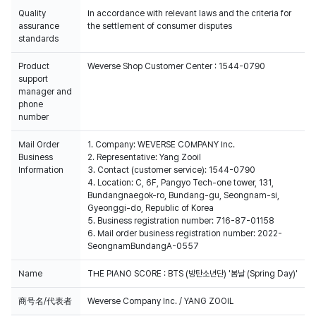
Quality
In accordance with relevant laws and the criteria for
assurance
the settlement of consumer disputes
standards
Product
Weverse Shop Customer Center : 1544-0790
support
manager and
phone
number
Mail Order
1. Company: WEVERSE COMPANY Inc.
Business
2. Representative: Yang Zooil
Information
3. Contact (customer service): 1544-0790
4. Location: C, 6F, Pangyo Tech-one tower, 131,
Bundangnaegok-ro, Bundang-gu, Seongnam-si,
Gyeonggi-do, Republic of Korea
5. Business registration number: 716-87-01158
6. Mail order business registration number: 2022-
SeongnamBundangA-0557
Name
THE PIANO SCORE : BTS (방탄소년단) '봄날 (Spring Day)'
商号名/代表者
Weverse Company Inc. / YANG ZOOIL