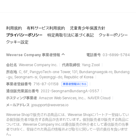
利用規約
有料サービス利用規約
児童青少年保護方針
プライバシーポリシー
特定商取引法に基づく表記
クッキーポリシー
クッキー設定
Weverse Company 事業者情報
電話番号
03-6899-5784
会社名
Weverse Company Inc.
代表取締役
Yang Zooil
所在地
C, 6F, PangyoTech-one Tower, 131, Bundangnaegok-ro, Bundang
-gu, Seongnam-si, Gyeonggi-do, Republic of Korea
事業者登録番号
716-87-01158
事業者情報はこちら
通信販売業届出番号
2022-SeongnamBundangA-0557
ホスティング事業者
Amazon Web Services, Inc.、NAVER Cloud
メールアドレス
jpsupport@weverse.io
Weverse Shopで販売される商品には、Weverse Shopにパートナー登録してい
る個別販売者が販売する商品が含まれています。個別販売者が販売する商品に
ついては、Weverse Company Inc.は通信販売の仲介者として通信販売の当事
者ではなく、登録された商品の情報および取引に関して一切の責任を負いませ
ん。