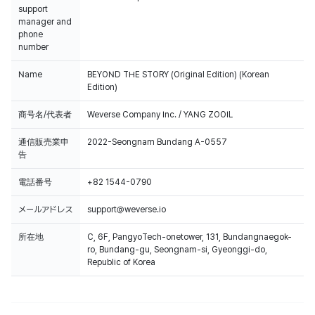
support
manager and
phone
number
Name
BEYOND THE STORY (Original Edition) (Korean
Edition)
商号名/代表者
Weverse Company Inc. / YANG ZOOIL
通信販売業申
2022-Seongnam Bundang A-0557
告
電話番号
+82 1544-0790
メールアドレス
support@weverse.io
所在地
C, 6F, PangyoTech-onetower, 131, Bundangnaegok-
ro, Bundang-gu, Seongnam-si, Gyeonggi-do,
Republic of Korea