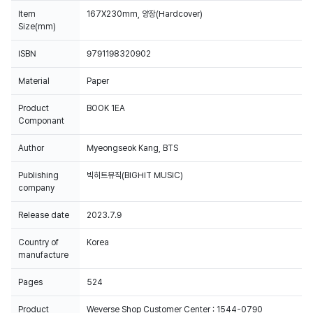
Item
167X230mm, 양장(Hardcover)
Size(mm)
ISBN
9791198320902
Material
Paper
Product
BOOK 1EA
Componant
Author
Myeongseok Kang, BTS
Publishing
빅히트뮤직(BIGHIT MUSIC)
company
Release date
2023.7.9
Country of
Korea
manufacture
Pages
524
Product
Weverse Shop Customer Center : 1544-0790