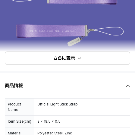
さらに表示
商品情報
Product
Official Light Stick Strap
Name
Item Size(cm)
2 x 19.5 x 0.5
Material
Polyester, Steel, Zinc