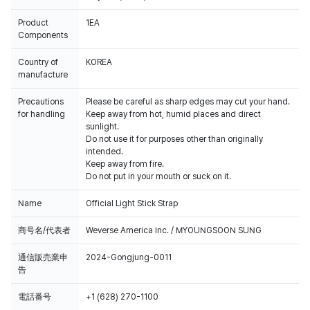
Product
1EA
Components
Country of
KOREA
manufacture
Precautions
Please be careful as sharp edges may cut your hand.
for handling
Keep away from hot, humid places and direct
sunlight.
Do not use it for purposes other than originally
intended.
Keep away from fire.
Do not put in your mouth or suck on it.
Name
Official Light Stick Strap
商号名/代表者
Weverse America Inc. / MYOUNGSOON SUNG
通信販売業申
2024-Gongjung-0011
告
電話番号
+1 (628) 270-1100