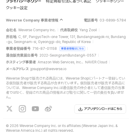
プライバシーポリシー
特定商取引法に基づく表記
クッキーポリシー
クッキー設定
Weverse Company 事業者情報
電話番号
03-6899-5784
会社名
Weverse Company Inc.
代表取締役
Yang Zooil
所在地
C, 6F, PangyoTech-one Tower, 131, Bundangnaegok-ro, Bundang
-gu, Seongnam-si, Gyeonggi-do, Republic of Korea
事業者登録番号
716-87-01158
事業者情報はこちら
通信販売業届出番号
2022-SeongnamBundangA-0557
ホスティング事業者
Amazon Web Services, Inc.、NAVER Cloud
メールアドレス
jpsupport@weverse.io
Weverse Shopで販売される商品には、Weverse Shopにパートナー登録してい
る個別販売者が販売する商品が含まれています。個別販売者が販売する商品に
ついては、Weverse Company Inc.は通信販売の仲介者として通信販売の当事
者ではなく、登録された商品の情報および取引に関して一切の責任を負いませ
ん。
アプリダウンロードはこちら
©
2026 Weverse Company Inc. or its affiliates (Weverse Japan Inc. &
Weverse America Inc.) all rights reserved.