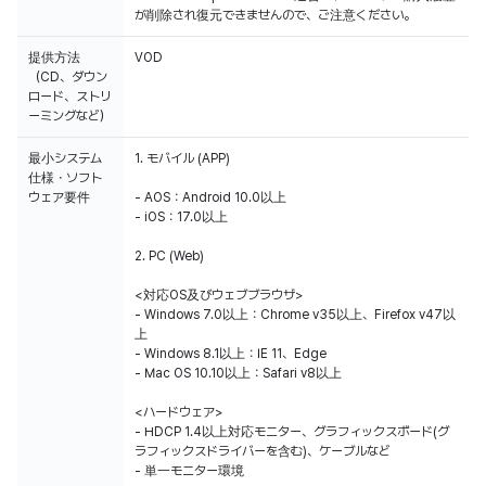
が削除され復元できませんので、ご注意ください。
提供方法
VOD
（CD、ダウン
ロード、ストリ
ーミングなど）
最小システム
1. モバイル (APP)
仕様・ソフト
ウェア要件
- AOS：Android 10.0以上
- iOS：17.0以上
2. PC (Web)
<対応OS及びウェブブラウザ>
- Windows 7.0以上：Chrome v35以上、Firefox v47以
上
- Windows 8.1以上：IE 11、Edge
- Mac OS 10.10以上：Safari v8以上
<ハードウェア>
- HDCP 1.4以上対応モニター、グラフィックスボード(グ
ラフィックスドライバーを含む)、ケーブルなど
- 単一モニター環境