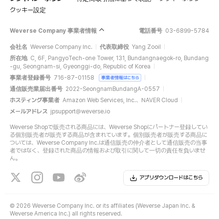
クッキー設定
Weverse Company 事業者情報
電話番号
03-6899-5784
会社名
Weverse Company Inc.
代表取締役
Yang Zooil
所在地
C, 6F, PangyoTech-one Tower, 131, Bundangnaegok-ro, Bundang
-gu, Seongnam-si, Gyeonggi-do, Republic of Korea
事業者登録番号
716-87-01158
事業者情報はこちら
通信販売業届出番号
2022-SeongnamBundangA-0557
ホスティング事業者
Amazon Web Services, Inc.、NAVER Cloud
メールアドレス
jpsupport@weverse.io
Weverse Shopで販売される商品には、Weverse Shopにパートナー登録してい
る個別販売者が販売する商品が含まれています。個別販売者が販売する商品に
ついては、Weverse Company Inc.は通信販売の仲介者として通信販売の当事
者ではなく、登録された商品の情報および取引に関して一切の責任を負いませ
ん。
アプリダウンロードはこちら
©
2026 Weverse Company Inc. or its affiliates (Weverse Japan Inc. &
Weverse America Inc.) all rights reserved.