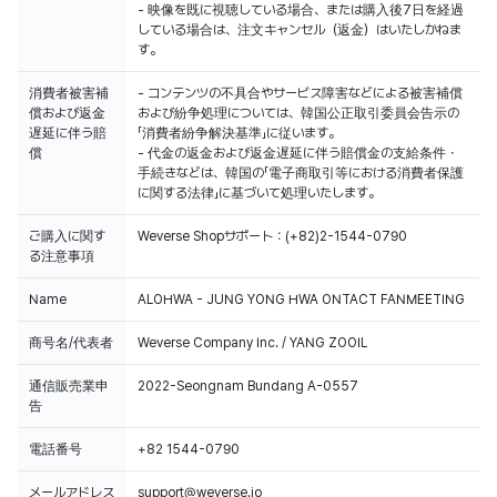
- 映像を既に視聴している場合、または購入後7日を経過
している場合は、注文キャンセル（返金）はいたしかねま
消費者被害補
- コンテンツの不具合やサービス障害などによる被害補償
償および返金
および紛争処理については、韓国公正取引委員会告示の
遅延に伴う賠
「消費者紛争解決基準」に従います。
償
- 代金の返金および返金遅延に伴う賠償金の支給条件・
手続きなどは、韓国の「電子商取引等における消費者保護
ご購入に関す
Weverse Shopサポート：(+82)2-1544-0790
る注意事項
Name
ALOHWA - JUNG YONG HWA ONTACT FANMEETING
商号名/代表者
Weverse Company Inc. / YANG ZOOIL
通信販売業申
2022-Seongnam Bundang A-0557
告
電話番号
+82 1544-0790
メールアドレス
support@weverse.io