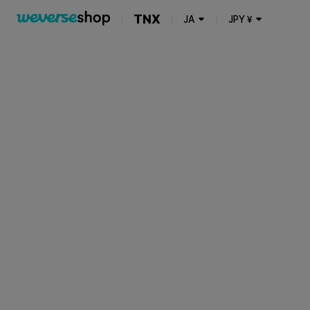
TNX
JA
JPY
¥