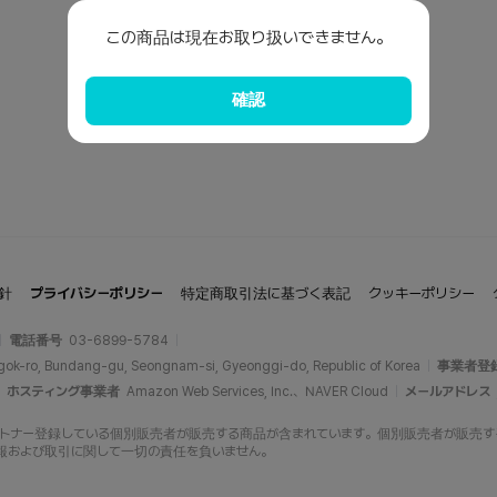
この商品は現在お取り扱いできません。
確認
針
プライバシーポリシー
特定商取引法に基づく表記
クッキーポリシー
電話番号
03-6899-5784
gok-ro, Bundang-gu, Seongnam-si, Gyeonggi-do, Republic of Korea
事業者登
ホスティング事業者
Amazon Web Services, Inc.、NAVER Cloud
メールアドレス
opにパートナー登録している個別販売者が販売する商品が含まれています。個別販売者が販売する商品
報および取引に関して一切の責任を負いません。