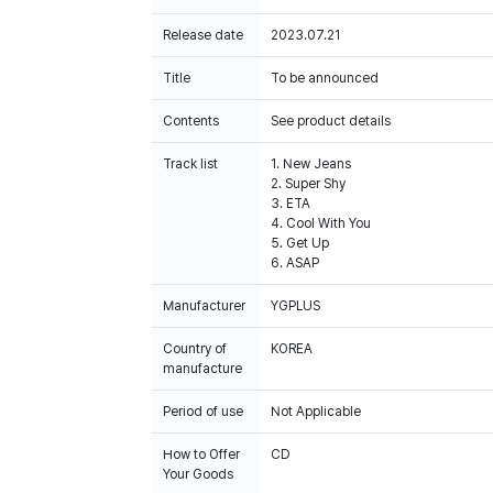
Release date
2023.07.21
Title
To be announced
Contents
See product details
Track list
1. New Jeans
2. Super Shy
3. ETA
4. Cool With You
5. Get Up
6. ASAP
Manufacturer
YGPLUS
Country of
KOREA
manufacture
Period of use
Not Applicable
How to Offer
CD
Your Goods