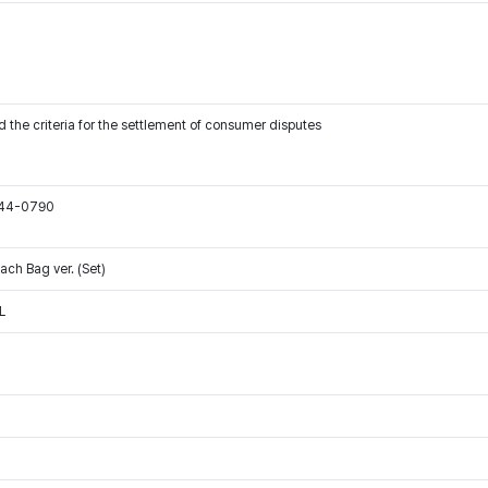
 the criteria for the settlement of consumer disputes
544-0790
ch Bag ver. (Set)
L