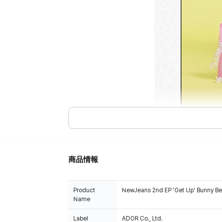
商品情報
Product
NewJeans 2nd EP 'Get Up' Bunny Bea
Name
Label
ADOR Co., Ltd.