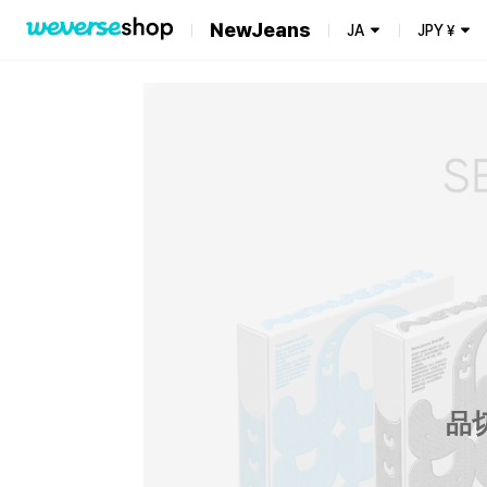
NewJeans
JA
JPY
¥
品