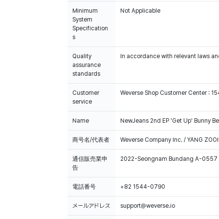
Minimum
Not Applicable
System
Specification
s
Quality
In accordance with relevant laws and
assurance
standards
Customer
Weverse Shop Customer Center : 1
service
Name
NewJeans 2nd EP 'Get Up' Bunny Bea
商号名/代表者
Weverse Company Inc. / YANG ZOOI
通信販売業申
2022-Seongnam Bundang A-0557
告
電話番号
+82 1544-0790
メールアドレス
support@weverse.io