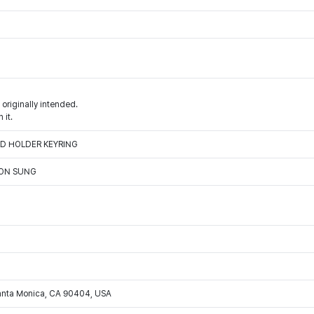
 originally intended.
 it.
D HOLDER KEYRING
OON SUNG
Santa Monica, CA 90404, USA