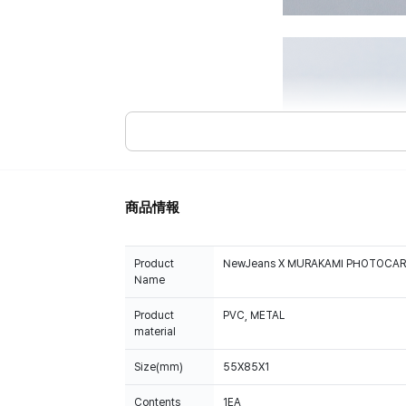
商品情報
Product
NewJeans X MURAKAMI PHOTOCAR
Name
Product
PVC, METAL
material
Size(mm)
55X85X1
Contents
1EA