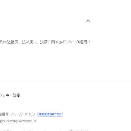
約申込撤回、払い戻し、決済に関するポリシーが適用さ
クッキー設定
録番号
716-87-01158
事業者情報はこちら
jpsupport@weverse.io