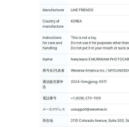
Manufacturer
LINE FRIENDS
Country of
KOREA
manufacture
Instructions
This is not a toy.
for care and
Do not use it for purposes other than
handling
Do not put it in your mouth or suck on
Name
NewJeans X MURAKAMI PHOTOCAR
商号名/代表者
Weverse America Inc. / MYOUNGS
通信販売業申
2024-Gongjung-0011
告
電話番号
+1 (628) 270-1100
メールアドレス
ussupport@weverse.io
所在地
2110 Colorado Avenue, Suite 200, 