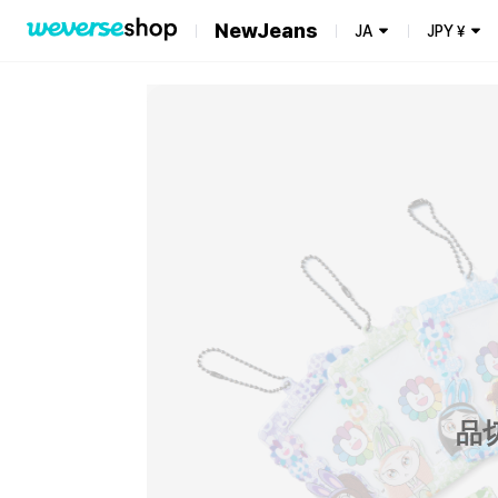
NewJeans
JA
JPY
¥
品