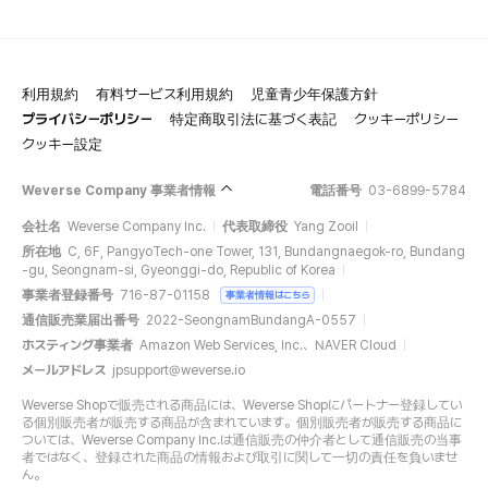
利用規約
有料サービス利用規約
児童青少年保護方針
プライバシーポリシー
特定商取引法に基づく表記
クッキーポリシー
クッキー設定
Weverse Company 事業者情報
電話番号
03-6899-5784
会社名
Weverse Company Inc.
代表取締役
Yang Zooil
所在地
C, 6F, PangyoTech-one Tower, 131, Bundangnaegok-ro, Bundang
-gu, Seongnam-si, Gyeonggi-do, Republic of Korea
事業者登録番号
716-87-01158
事業者情報はこちら
通信販売業届出番号
2022-SeongnamBundangA-0557
ホスティング事業者
Amazon Web Services, Inc.、NAVER Cloud
メールアドレス
jpsupport@weverse.io
Weverse Shopで販売される商品には、Weverse Shopにパートナー登録してい
る個別販売者が販売する商品が含まれています。個別販売者が販売する商品に
ついては、Weverse Company Inc.は通信販売の仲介者として通信販売の当事
者ではなく、登録された商品の情報および取引に関して一切の責任を負いませ
ん。