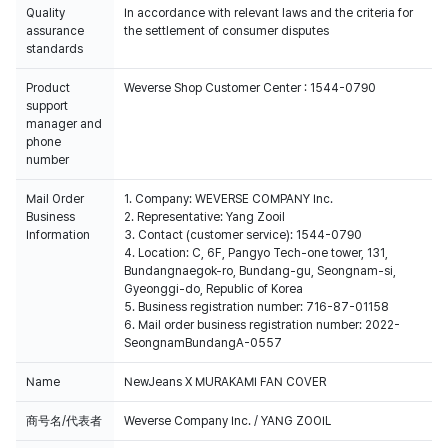
Quality
In accordance with relevant laws and the criteria for
assurance
the settlement of consumer disputes
standards
Product
Weverse Shop Customer Center : 1544-0790
support
manager and
phone
number
Mail Order
1. Company: WEVERSE COMPANY Inc.
Business
2. Representative: Yang Zooil
Information
3. Contact (customer service): 1544-0790
4. Location: C, 6F, Pangyo Tech-one tower, 131,
Bundangnaegok-ro, Bundang-gu, Seongnam-si,
Gyeonggi-do, Republic of Korea
5. Business registration number: 716-87-01158
6. Mail order business registration number: 2022-
SeongnamBundangA-0557
Name
NewJeans X MURAKAMI FAN COVER
商号名/代表者
Weverse Company Inc. / YANG ZOOIL