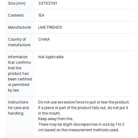
Size (mm)
337X311X1
Contents
1EA
Manufacturer
LINE FRIENDS
Country of
CHINA
manufacture
Information
Not Applicable
that confirms
that the
product has
been certified
or permitted
by law
Instructions
Do not use excessive force to pull or tear the product.
for care and
If a piece or part of the product falls out, do not put it
handling
in the mouth.
Keep away from fire.
There may be slight discrepancies in size by 1 to 2
cm based on the measurement methods used.