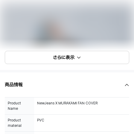
さらに表示
商品情報
Product
NewJeans X MURAKAMI FAN COVER
Name
Product
PVC
material