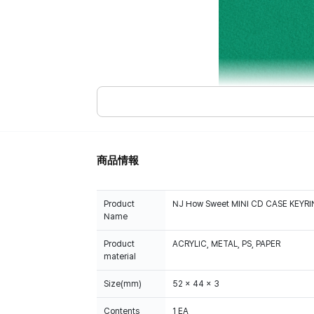
商品情報
Product
NJ How Sweet MINI CD CASE KEYR
Name
Product
ACRYLIC, METAL, PS, PAPER
material
Size(mm)
52 x 44 x 3
Contents
1 EA