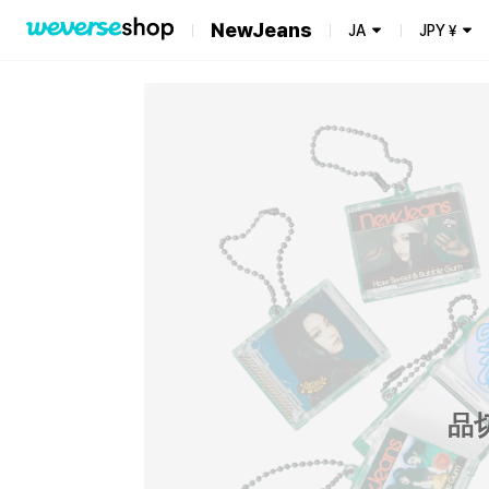
NewJeans
JA
JPY
¥
品