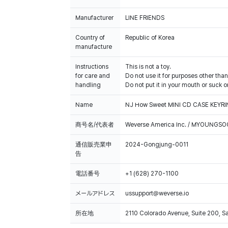
Manufacturer
LINE FRIENDS
Country of
Republic of Korea
manufacture
Instructions
This is not a toy.
for care and
Do not use it for purposes other than
handling
Do not put it in your mouth or suck on
Name
NJ How Sweet MINI CD CASE KEYR
商号名/代表者
Weverse America Inc. / MYOUNGS
通信販売業申
2024-Gongjung-0011
告
電話番号
+1 (628) 270-1100
メールアドレス
ussupport@weverse.io
所在地
2110 Colorado Avenue, Suite 200, 