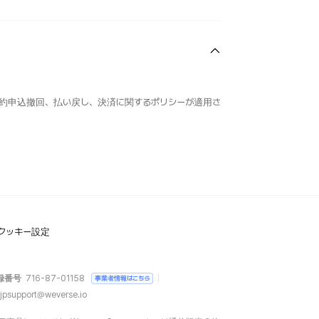
約申込撤回、払い戻し、決済に関するポリシーが適用さ
クッキー設定
録番号
716-87-01158
事業者情報はこちら
jpsupport@weverse.io