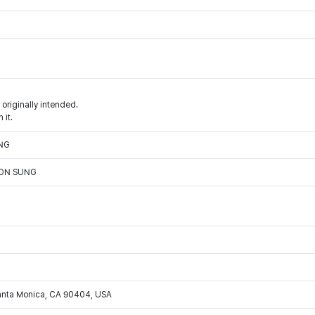
 originally intended.
 it.
ING
OON SUNG
Santa Monica, CA 90404, USA