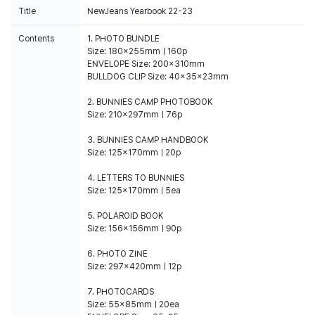
Title
NewJeans Yearbook 22-23
Contents
1. PHOTO BUNDLE
Size: 180x255mmㅣ160p
ENVELOPE Size: 200x310mm
BULLDOG CLIP Size: 40x35x23mm
2. BUNNIES CAMP PHOTOBOOK
Size: 210x297mmㅣ76p
3. BUNNIES CAMP HANDBOOK
Size: 125x170mmㅣ20p
4. LETTERS TO BUNNIES
Size: 125x170mmㅣ5ea
5. POLAROID BOOK
Size: 156x156mmㅣ90p
6. PHOTO ZINE
Size: 297x420mmㅣ12p
7. PHOTOCARDS
Size: 55x85mmㅣ20ea