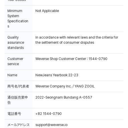
Minimum
Not Applicable
System
Specification
s
Quality
In accordance with relevant laws and the criteria for
assurance
the settlement of consumer disputes
standards
Customer
Weverse Shop Customer Center : 1544-0790
service
Name
NewJeans Yearbook 22-23
商号名/代表者
Weverse Company Inc. / YANG ZOOIL
通信販売業申
2022-Seongnam Bundang A-0557
告
電話番号
+82 1544-0790
メールアドレス
support@weverse.io