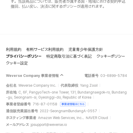
す。当該商品については、販売者が属する国・地域における契約申込
撤回、払い戻し、決済に関するポリシーが適用されます。
利用規約
有料サービス利用規約
児童青少年保護方針
プライバシーポリシー
特定商取引法に基づく表記
クッキーポリシー
クッキー設定
Weverse Company 事業者情報
電話番号
03-6899-5784
会社名
Weverse Company Inc.
代表取締役
Yang Zooil
所在地
C, 6F, PangyoTech-one Tower, 131, Bundangnaegok-ro, Bundang
-gu, Seongnam-si, Gyeonggi-do, Republic of Korea
事業者登録番号
716-87-01158
事業者情報はこちら
通信販売業届出番号
2022-SeongnamBundangA-0557
ホスティング事業者
Amazon Web Services, Inc.、NAVER Cloud
メールアドレス
jpsupport@weverse.io