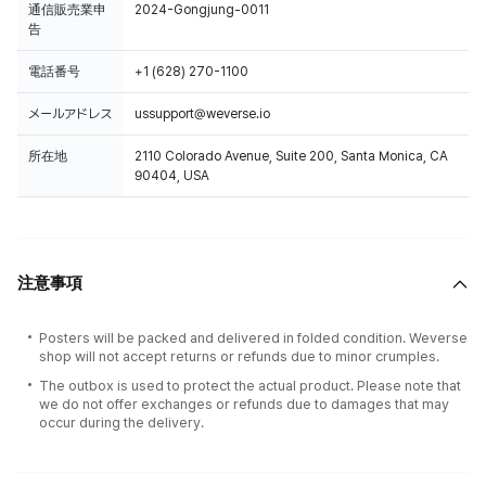
通信販売業申
2024-Gongjung-0011
告
電話番号
+1 (628) 270-1100
メールアドレス
ussupport@weverse.io
所在地
2110 Colorado Avenue, Suite 200, Santa Monica, CA
90404, USA
注意事項
Posters will be packed and delivered in folded condition. Weverse
shop will not accept returns or refunds due to minor crumples.
The outbox is used to protect the actual product. Please note that
we do not offer exchanges or refunds due to damages that may
occur during the delivery.