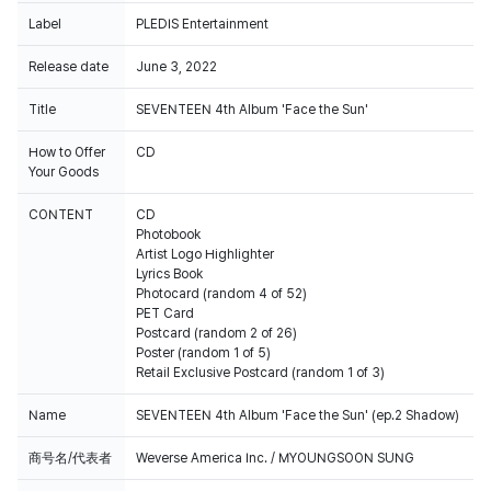
Label
PLEDIS Entertainment
Release date
June 3, 2022
Title
SEVENTEEN 4th Album 'Face the Sun'
How to Offer
CD
Your Goods
CONTENT
CD
Photobook
Artist Logo Highlighter
Lyrics Book
Photocard (random 4 of 52)
PET Card
Postcard (random 2 of 26)
Poster (random 1 of 5)
Retail Exclusive Postcard (random 1 of 3)
Name
SEVENTEEN 4th Album 'Face the Sun' (ep.2 Shadow)
商号名/代表者
Weverse America Inc. / MYOUNGSOON SUNG