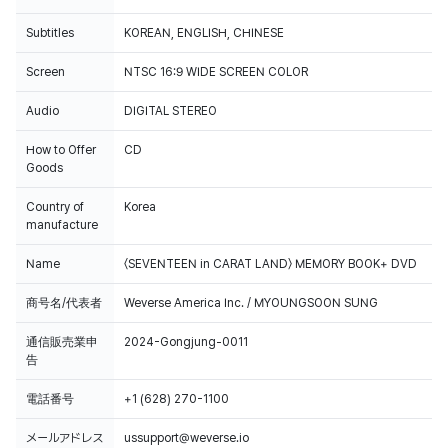
Subtitles
KOREAN, ENGLISH, CHINESE
Screen
NTSC 16:9 WIDE SCREEN COLOR
Audio
DIGITAL STEREO
How to Offer
CD
Goods
Country of
Korea
manufacture
Name
〈SEVENTEEN in CARAT LAND〉 MEMORY BOOK+ DVD
商号名/代表者
Weverse America Inc. / MYOUNGSOON SUNG
通信販売業申
2024-Gongjung-0011
告
電話番号
+1 (628) 270-1100
メールアドレス
ussupport@weverse.io