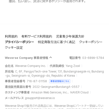
撤回、払い戻し、決済に関するポリシーが適用されます。
利用規約
有料サービス利用規約
児童青少年保護方針
プライバシーポリシー
特定商取引法に基づく表記
クッキーポリシー
クッキー設定
Weverse Company 事業者情報
電話番号
03-6899-5784
会社名
Weverse Company Inc.
代表取締役
Yang Zooil
所在地
C, 6F, PangyoTech-one Tower, 131, Bundangnaegok-ro, Bundang
-gu, Seongnam-si, Gyeonggi-do, Republic of Korea
事業者登録番号
716-87-01158
事業者情報はこちら
通信販売業届出番号
2022-SeongnamBundangA-0557
ホスティング事業者
Amazon Web Services, Inc.、NAVER Cloud
メールアドレス
jpsupport@weverse.io
Weverse Shopで販売される商品には、Weverse Shopにパートナー登録してい