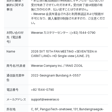
契約の解除・
- 本公演の配信開始の1時間前にキャンセル・払い戻しの
解約に関する
受付を終了させていただきます。受付終了後は視聴の有
事項
無にかかわらず、払い戻すことはできません。
- Weverse 会員を退会されると利用券認証および視聴が
不可となり、購入履歴が削除されますので、ご注意くださ
い。
お問い合わせ
Weverse カスタマーセンター : (+82) 1544-0790
先（電話番
号）
Name
2026 SVT 10TH FAN MEETING <SEVENTEEN in
CARAT LAND> HD Single-view (JUNE. 21)
商号名/代表者
Weverse Company Inc. / YANG ZOOIL
通信販売業申
2022-Seongnam Bundang A-0557
告
電話番号
+82 1544-0790
メールアドレス
support@weverse.io
所在地
C, 6F, PangyoTech-onetower, 131, Bundangnaegok-