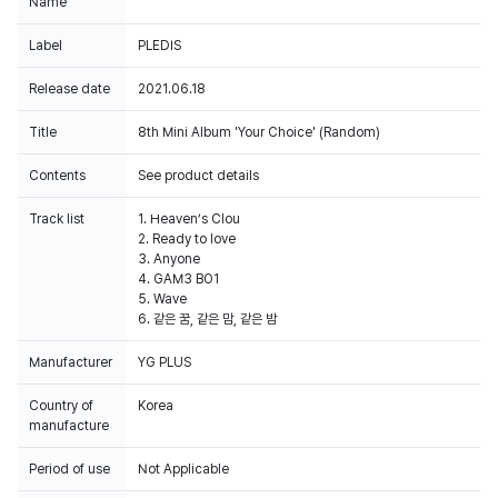
Name
Label
PLEDIS
Release date
2021.06.18
Title
8th Mini Album 'Your Choice' (Random)
Contents
See product details
Track list
1. Heaven’s Clou
2. Ready to love
3. Anyone
4. GAM3 BO1
5. Wave
6. 같은 꿈, 같은 맘, 같은 밤
Manufacturer
YG PLUS
Country of
Korea
manufacture
Period of use
Not Applicable