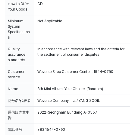
How to Offer
CD
Your Goods
Minimum
Not Applicable
System
Specification
s
Quality
In accordance with relevant laws and the criteria for
assurance
the settlement of consumer disputes
standards
Customer
Weverse Shop Customer Center : 1544-0790
service
Name
8th Mini Album 'Your Choice' (Random)
商号名/代表者
Weverse Company Inc. / YANG ZOOIL
通信販売業申
2022-Seongnam Bundang A-0557
告
電話番号
+82 1544-0790