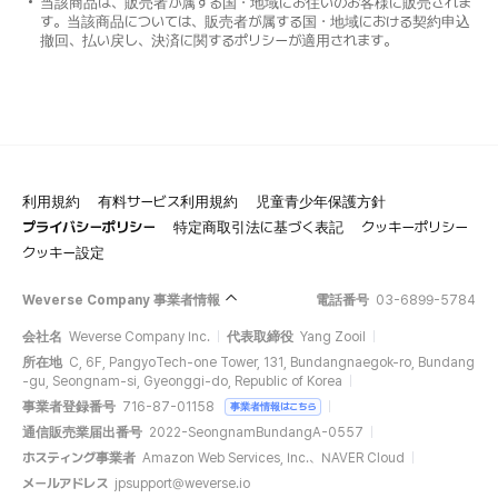
当該商品は、販売者が属する国・地域にお住いのお客様に販売されま
す。当該商品については、販売者が属する国・地域における契約申込
撤回、払い戻し、決済に関するポリシーが適用されます。
利用規約
有料サービス利用規約
児童青少年保護方針
プライバシーポリシー
特定商取引法に基づく表記
クッキーポリシー
クッキー設定
Weverse Company 事業者情報
電話番号
03-6899-5784
会社名
Weverse Company Inc.
代表取締役
Yang Zooil
所在地
C, 6F, PangyoTech-one Tower, 131, Bundangnaegok-ro, Bundang
-gu, Seongnam-si, Gyeonggi-do, Republic of Korea
事業者登録番号
716-87-01158
事業者情報はこちら
通信販売業届出番号
2022-SeongnamBundangA-0557
ホスティング事業者
Amazon Web Services, Inc.、NAVER Cloud
メールアドレス
jpsupport@weverse.io