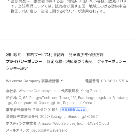
当該商品は、販売者が属する国・地域にお住いのお客様に販売されま
す。当該商品については、販売者が属する国・地域における契約申込
撤回、払い戻し、決済に関するポリシーが適用されます。
利用規約
有料サービス利用規約
児童青少年保護方針
プライバシーポリシー
特定商取引法に基づく表記
クッキーポリシー
クッキー設定
Weverse Company 事業者情報
電話番号
03-6899-5784
会社名
Weverse Company Inc.
代表取締役
Yang Zooil
所在地
C, 6F, PangyoTech-one Tower, 131, Bundangnaegok-ro, Bundang
-gu, Seongnam-si, Gyeonggi-do, Republic of Korea
事業者登録番号
716-87-01158
事業者情報はこちら
通信販売業届出番号
2022-SeongnamBundangA-0557
ホスティング事業者
Amazon Web Services, Inc.、NAVER Cloud
メールアドレス
jpsupport@weverse.io