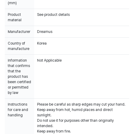
(mm)
Product
See product details
material
Manufacturer
Dreamus
Country of
Korea
manufacture
Information
Not Applicable
that confirms
that the
product has
been certified
or permitted
by law
Instructions
Please be careful as sharp edges may cut your hand.
for care and
Keep away from hot, humid places and direct
handling
sunlight.
Do not use it for purposes other than originally
intended.
Keep away from fire.