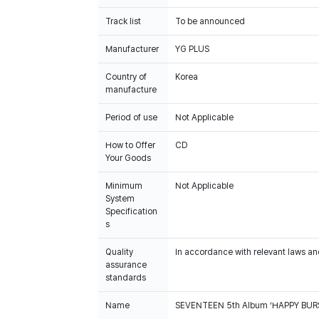
Track list
To be announced
Manufacturer
YG PLUS
Country of
Korea
manufacture
Period of use
Not Applicable
How to Offer
CD
Your Goods
Minimum
Not Applicable
System
Specification
s
Quality
In accordance with relevant laws and
assurance
standards
Name
SEVENTEEN 5th Album ‘HAPPY BURS