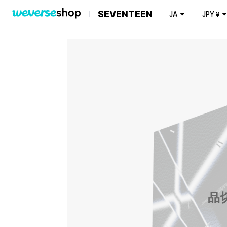
SEVENTEEN
JA
JPY
¥
品