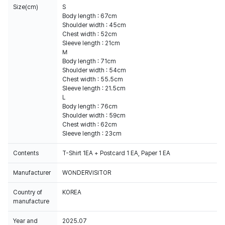
Size(cm)
S
Body length : 67cm
Shoulder width : 45cm
Chest width : 52cm
Sleeve length : 21cm
M
Body length : 71cm
Shoulder width : 54cm
Chest width : 55.5cm
Sleeve length : 21.5cm
L
Body length : 76cm
Shoulder width : 59cm
Chest width : 62cm
Sleeve length : 23cm
Contents
T-Shirt 1EA + Postcard 1 EA, Paper 1 EA
Manufacturer
WONDERVISITOR
Country of
KOREA
manufacture
Year and
2025.07