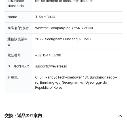
assurance
the settlement of consumer disputes
standards
Name
T-Shirt DINO
商号名/代表者
Weverse Company Inc. / YANG ZOOIL
通信販売業申
2022-Seongnam Bundang A-0557
告
電話番号
+82 1544-0790
メールアドレス
support@weverse.io
所在地
C, 6F, PangyoTech-onetower, 131, Bundangnaegok-
ro, Bundang-gu, Seongnam-si, Gyeonggi-do,
Republic of Korea
交換・返品のご案内