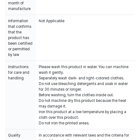
month of
manufacture
Information
Not Applicable
that confirms
that the
product has
been certified
or permitted
by law
Instructions
Please wash this product in water. You can machine
for care and
wash it gently.
handling
Separately wash dark- and light-colored clothes.
Do not use bleaching detergents and soak in water
for 30 minutes or longer.
Before washing, turn the clothes inside out.
Do not machine dry this product because the heat
may damage it.
Iron this product at a low temperature by placing a
cloth over this product.
Do not iron the printed areas.
Quality
In accordance with relevant laws and the criteria for