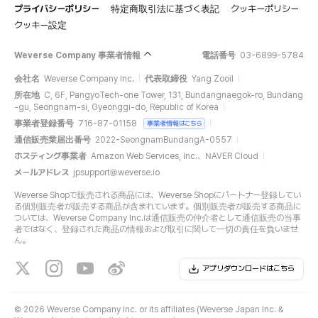
プライバシーポリシー
特定商取引法に基づく表記
クッキーポリシー
クッキー設定
Weverse Company 事業者情報
電話番号
03-6899-5784
会社名
Weverse Company Inc.
代表取締役
Yang Zooil
所在地
C, 6F, PangyoTech-one Tower, 131, Bundangnaegok-ro, Bundang
-gu, Seongnam-si, Gyeonggi-do, Republic of Korea
事業者登録番号
716-87-01158
事業者情報はこちら
通信販売業届出番号
2022-SeongnamBundangA-0557
ホスティング事業者
Amazon Web Services, Inc.、NAVER Cloud
メールアドレス
jpsupport@weverse.io
Weverse Shopで販売される商品には、Weverse Shopにパートナー登録してい
る個別販売者が販売する商品が含まれています。個別販売者が販売する商品に
ついては、Weverse Company Inc.は通信販売の仲介者として通信販売の当事
者ではなく、登録された商品の情報および取引に関して一切の責任を負いませ
ん。
アプリダウンロードはこちら
©
2026 Weverse Company Inc. or its affiliates (Weverse Japan Inc. &