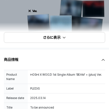
さらに表示
商品情報
Product
HOSHI X WOOZI 1st Single Album 'BEAM' + (plus) Ver.
Name
Label
PLEDIS
Release date
2025.03.14
Title
To be announced