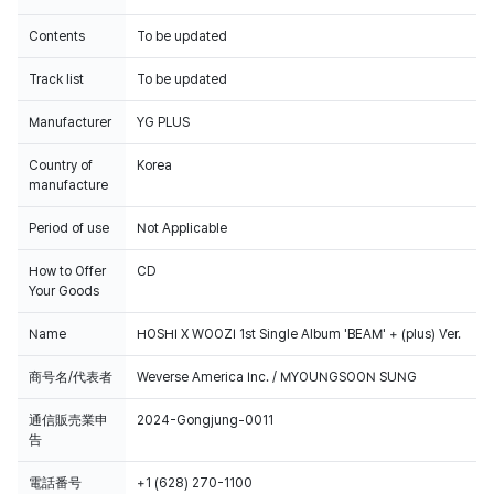
Contents
To be updated
Track list
To be updated
Manufacturer
YG PLUS
Country of
Korea
manufacture
Period of use
Not Applicable
How to Offer
CD
Your Goods
Name
HOSHI X WOOZI 1st Single Album 'BEAM' + (plus) Ver.
商号名/代表者
Weverse America Inc. / MYOUNGSOON SUNG
通信販売業申
2024-Gongjung-0011
告
電話番号
+1 (628) 270-1100