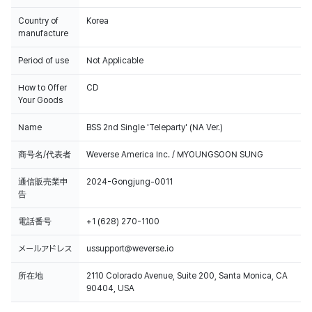
Country of
Korea
manufacture
Period of use
Not Applicable
How to Offer
CD
Your Goods
Name
BSS 2nd Single 'Teleparty' (NA Ver.)
商号名/代表者
Weverse America Inc. / MYOUNGSOON SUNG
通信販売業申
2024-Gongjung-0011
告
電話番号
+1 (628) 270-1100
メールアドレス
ussupport@weverse.io
所在地
2110 Colorado Avenue, Suite 200, Santa Monica, CA
90404, USA