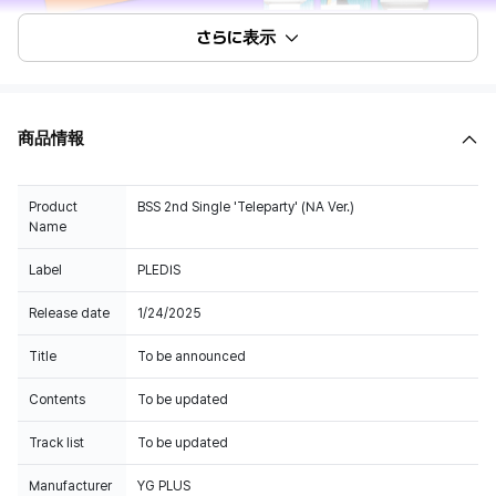
さらに表示
商品情報
Product
BSS 2nd Single 'Teleparty' (NA Ver.)
Name
Label
PLEDIS
Release date
1/24/2025
Title
To be announced
Contents
To be updated
Track list
To be updated
Manufacturer
YG PLUS