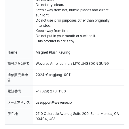
Do not dry-clean.
Keep away from hot, humid places and direct
sunlight.
Do not use it for purposes other than originally
intended.
Keep away from fire.
Do not put in your mouth or suck on it.
This product is not a toy.
Name
Magnet Plush Keyring
商号名/代表者
Weverse America Inc. / MYOUNGSOON SUNG
通信販売業申
2024-Gongjung-0011
告
電話番号
+1 (628) 270-1100
メールアドレス
ussupport@weverse.io
所在地
2110 Colorado Avenue, Suite 200, Santa Monica, CA
90404, USA