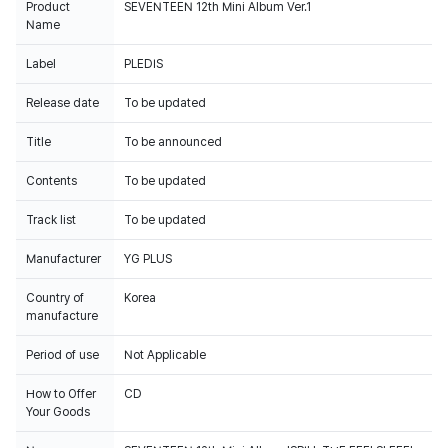
Product
SEVENTEEN 12th Mini Album Ver.1
Name
Label
PLEDIS
Release date
To be updated
Title
To be announced
Contents
To be updated
Track list
To be updated
Manufacturer
YG PLUS
Country of
Korea
manufacture
Period of use
Not Applicable
How to Offer
CD
Your Goods