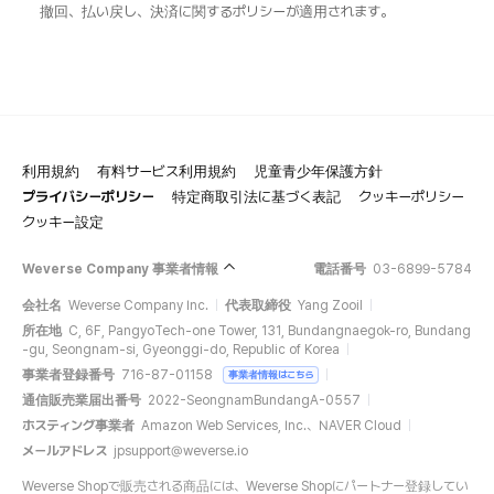
撤回、払い戻し、決済に関するポリシーが適用されます。
利用規約
有料サービス利用規約
児童青少年保護方針
プライバシーポリシー
特定商取引法に基づく表記
クッキーポリシー
クッキー設定
Weverse Company 事業者情報
電話番号
03-6899-5784
会社名
Weverse Company Inc.
代表取締役
Yang Zooil
所在地
C, 6F, PangyoTech-one Tower, 131, Bundangnaegok-ro, Bundang
-gu, Seongnam-si, Gyeonggi-do, Republic of Korea
事業者登録番号
716-87-01158
事業者情報はこちら
通信販売業届出番号
2022-SeongnamBundangA-0557
ホスティング事業者
Amazon Web Services, Inc.、NAVER Cloud
メールアドレス
jpsupport@weverse.io
Weverse Shopで販売される商品には、Weverse Shopにパートナー登録してい