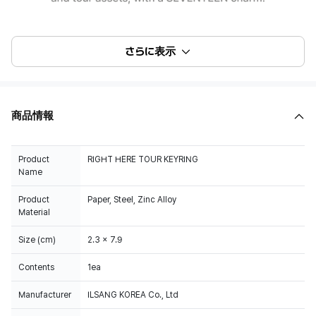
さらに表示
商品情報
Product
RIGHT HERE TOUR KEYRING
Name
Product
Paper, Steel, Zinc Alloy
Material
Size (cm)
2.3 x 7.9
Contents
1ea
Manufacturer
ILSANG KOREA Co., Ltd