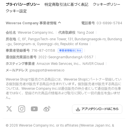
プライバシーポリシー
特定商取引法に基づく表記
クッキーポリシー
クッキー設定
Weverse Company 事業者情報
電話番号
03-6899-5784
会社名
Weverse Company Inc.
代表取締役
Yang Zooil
所在地
C, 6F, PangyoTech-one Tower, 131, Bundangnaegok-ro, Bundang
-gu, Seongnam-si, Gyeonggi-do, Republic of Korea
事業者登録番号
716-87-01158
事業者情報はこちら
通信販売業届出番号
2022-SeongnamBundangA-0557
ホスティング事業者
Amazon Web Services, Inc.、NAVER Cloud
メールアドレス
jpsupport@weverse.io
Weverse Shopで販売される商品には、Weverse Shopにパートナー登録してい
る個別販売者が販売する商品が含まれています。個別販売者が販売する商品に
ついては、Weverse Company Inc.は通信販売の仲介者として通信販売の当事
者ではなく、登録された商品の情報および取引に関して一切の責任を負いませ
ん。
アプリダウンロードはこちら
©
2026 Weverse Company Inc. or its affiliates (Weverse Japan Inc. &