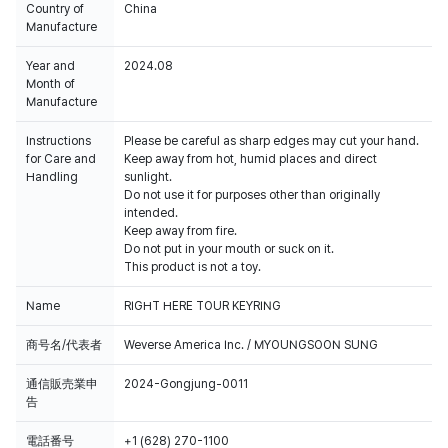
Country of
China
Manufacture
Year and
2024.08
Month of
Manufacture
Instructions
Please be careful as sharp edges may cut your hand.
for Care and
Keep away from hot, humid places and direct
Handling
sunlight.
Do not use it for purposes other than originally
intended.
Keep away from fire.
Do not put in your mouth or suck on it.
This product is not a toy.
Name
RIGHT HERE TOUR KEYRING
商号名/代表者
Weverse America Inc. / MYOUNGSOON SUNG
通信販売業申
2024-Gongjung-0011
告
電話番号
+1 (628) 270-1100