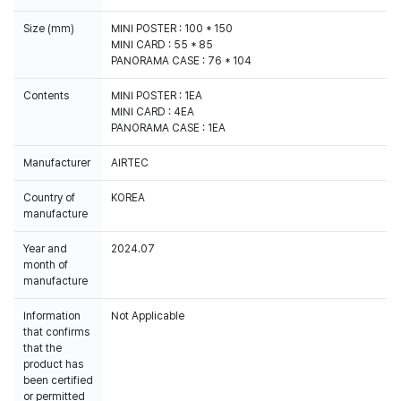
Size (mm)
MINI POSTER : 100 * 150
MINI CARD : 55 * 85
PANORAMA CASE : 76 * 104
Contents
MINI POSTER : 1EA
MINI CARD : 4EA
PANORAMA CASE : 1EA
Manufacturer
AIRTEC
Country of
KOREA
manufacture
Year and
2024.07
month of
manufacture
Information
Not Applicable
that confirms
that the
product has
been certified
or permitted