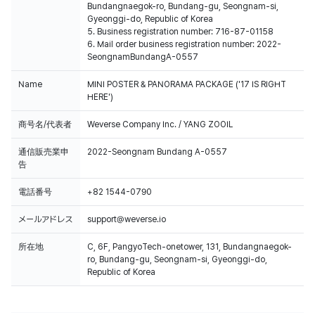
Bundangnaegok-ro, Bundang-gu, Seongnam-si,
Gyeonggi-do, Republic of Korea
5. Business registration number: 716-87-01158
6. Mail order business registration number: 2022-
SeongnamBundangA-0557
Name
MINI POSTER & PANORAMA PACKAGE ('17 IS RIGHT
HERE')
商号名/代表者
Weverse Company Inc. / YANG ZOOIL
通信販売業申
2022-Seongnam Bundang A-0557
告
電話番号
+82 1544-0790
メールアドレス
support@weverse.io
所在地
C, 6F, PangyoTech-onetower, 131, Bundangnaegok-
ro, Bundang-gu, Seongnam-si, Gyeonggi-do,
Republic of Korea