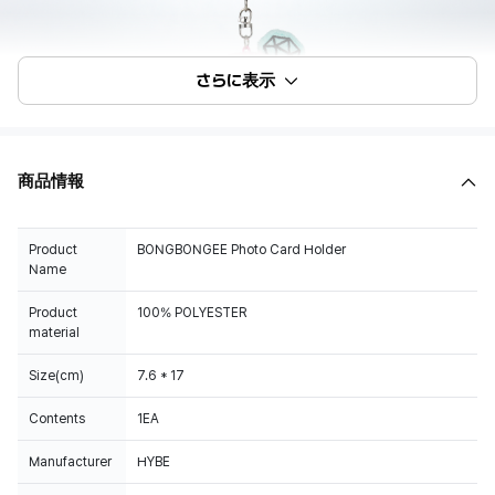
さらに表示
商品情報
Product
BONGBONGEE Photo Card Holder
Name
Product
100% POLYESTER
material
Size(cm)
7.6 * 17
Contents
1EA
Manufacturer
HYBE