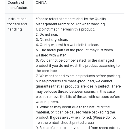
Country of
CHINA
manufacture
Instructions
*Please refer to the care label by the Quality
for care and
Management Promotion Act when washing.
handling
1. Do not machine wash this product.
2. Do not iron.
3. Do not dry-clean.
4. Gently wipe with a wet cloth to clean.
5. The metal parts of the product may rust when
washed with water.
6. You cannot be compensated for the damaged
product if you do not wash the product according to
the care label.
7. We monitor and examine products before packing,
but as products are mass-produced, we cannot
guarantee that all products are ideally perfect. There
may be loose thread between seams. In this case,
please remove the bits of thread with scissors before
wearing them.
8. Wrinkles may occur due to the nature of the
material, or it can be caused while packaging the
product. It goes away when ironed. (Please do not
iron the embellished & printed area.)
9. Be careful not to hurt your hand from sharp edges.