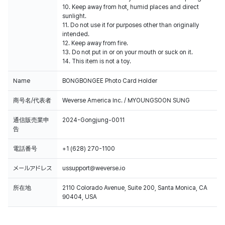
10. Keep away from hot, humid places and direct
sunlight.
11. Do not use it for purposes other than originally
intended.
12. Keep away from fire.
13. Do not put in or on your mouth or suck on it.
14. This item is not a toy.
Name
BONGBONGEE Photo Card Holder
商号名/代表者
Weverse America Inc. / MYOUNGSOON SUNG
通信販売業申
2024-Gongjung-0011
告
電話番号
+1 (628) 270-1100
メールアドレス
ussupport@weverse.io
所在地
2110 Colorado Avenue, Suite 200, Santa Monica, CA
90404, USA