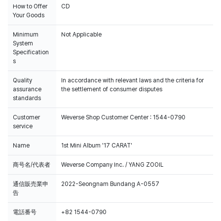
How to Offer
CD
Your Goods
Minimum
Not Applicable
System
Specification
s
Quality
In accordance with relevant laws and the criteria for
assurance
the settlement of consumer disputes
standards
Customer
Weverse Shop Customer Center : 1544-0790
service
Weverse Shopでご購入いただいたCDの販売数データは、HANTEOチャート
とCircleチャートに反映されます。
Name
1st Mini Album '17 CARAT'
商号名/代表者
Weverse Company Inc. / YANG ZOOIL
通信販売業申
2022-Seongnam Bundang A-0557
告
電話番号
+82 1544-0790