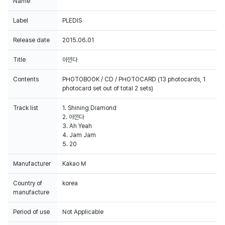
Name
Label
PLEDIS
Release date
2015.06.01
Title
아낀다
Contents
PHOTOBOOK / CD / PHOTOCARD (13 photocards, 1
photocard set out of total 2 sets)
Track list
1. Shining Diamond
2. 아낀다
3. Ah Yeah
4. Jam Jam
5. 20
Manufacturer
Kakao M
Country of
korea
manufacture
Period of use
Not Applicable