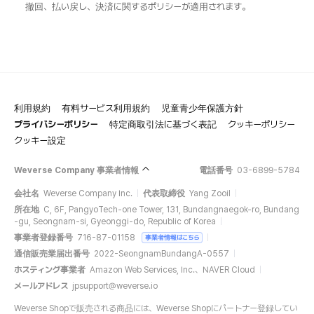
撤回、払い戻し、決済に関するポリシーが適用されます。
利用規約
有料サービス利用規約
児童青少年保護方針
プライバシーポリシー
特定商取引法に基づく表記
クッキーポリシー
クッキー設定
Weverse Company 事業者情報
電話番号
03-6899-5784
会社名
Weverse Company Inc.
代表取締役
Yang Zooil
所在地
C, 6F, PangyoTech-one Tower, 131, Bundangnaegok-ro, Bundang
-gu, Seongnam-si, Gyeonggi-do, Republic of Korea
事業者登録番号
716-87-01158
事業者情報はこちら
通信販売業届出番号
2022-SeongnamBundangA-0557
ホスティング事業者
Amazon Web Services, Inc.、NAVER Cloud
メールアドレス
jpsupport@weverse.io
Weverse Shopで販売される商品には、Weverse Shopにパートナー登録してい