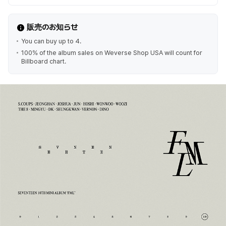
販売のお知らせ
You can buy up to 4.
100% of the album sales on Weverse Shop USA will count for
Billboard chart.