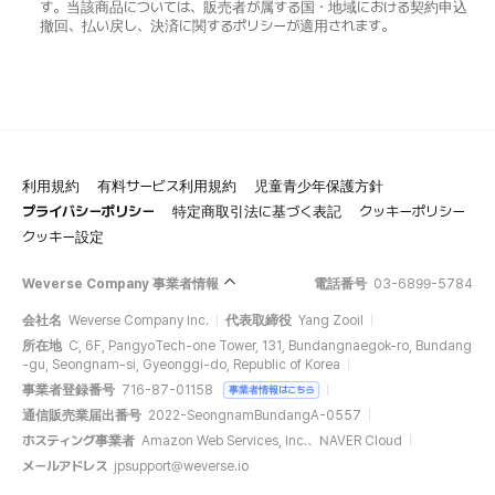
す。当該商品については、販売者が属する国・地域における契約申込
撤回、払い戻し、決済に関するポリシーが適用されます。
利用規約
有料サービス利用規約
児童青少年保護方針
プライバシーポリシー
特定商取引法に基づく表記
クッキーポリシー
クッキー設定
Weverse Company 事業者情報
電話番号
03-6899-5784
会社名
Weverse Company Inc.
代表取締役
Yang Zooil
所在地
C, 6F, PangyoTech-one Tower, 131, Bundangnaegok-ro, Bundang
-gu, Seongnam-si, Gyeonggi-do, Republic of Korea
事業者登録番号
716-87-01158
事業者情報はこちら
通信販売業届出番号
2022-SeongnamBundangA-0557
ホスティング事業者
Amazon Web Services, Inc.、NAVER Cloud
メールアドレス
jpsupport@weverse.io