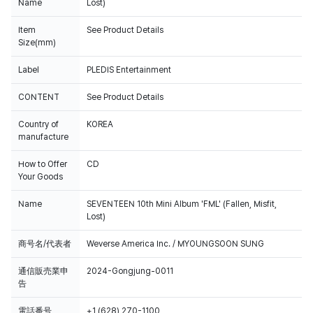
Name
Lost)
Item
See Product Details
Size(mm)
Label
PLEDIS Entertainment
CONTENT
See Product Details
Country of
KOREA
manufacture
How to Offer
CD
Your Goods
Name
SEVENTEEN 10th Mini Album 'FML' (Fallen, Misfit,
Lost)
商号名/代表者
Weverse America Inc. / MYOUNGSOON SUNG
通信販売業申
2024-Gongjung-0011
告
電話番号
+1 (628) 270-1100