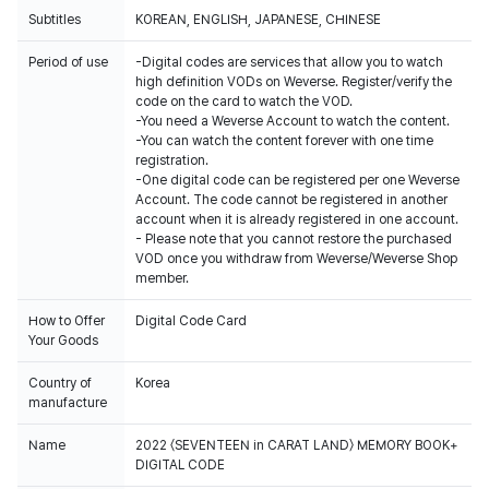
Subtitles
KOREAN, ENGLISH, JAPANESE, CHINESE
Period of use
-Digital codes are services that allow you to watch
high definition VODs on Weverse. Register/verify the
code on the card to watch the VOD.
-You need a Weverse Account to watch the content.
-You can watch the content forever with one time
registration.
-One digital code can be registered per one Weverse
Account. The code cannot be registered in another
account when it is already registered in one account.
- Please note that you cannot restore the purchased
VOD once you withdraw from Weverse/Weverse Shop
member.
How to Offer
Digital Code Card
Your Goods
Country of
Korea
manufacture
Name
2022 〈SEVENTEEN in CARAT LAND〉 MEMORY BOOK+
DIGITAL CODE