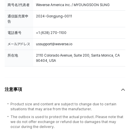
商号名/代表者
Weverse America Inc. / MYOUNGSOON SUNG
通信販売業申
2024-Gongjung-0011
告
電話番号
+1 (628) 270-1100
メールアドレス
ussupport@weverse.io
所在地
2110 Colorado Avenue, Suite 200, Santa Monica, CA
90404, USA
注意事項
Product size and content are subject to change due to certain
situations that may arise from the manufacturer.
The outbox is used to protect the actual product. Please note that
we do not offer exchange or refund due to damages that may
occur during the delivery.