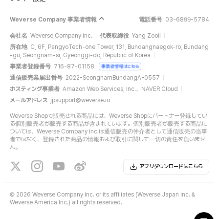
Weverse Company 事業者情報
電話番号
03-6899-5784
会社名
Weverse Company Inc.
代表取締役
Yang Zooil
所在地
C, 6F, PangyoTech-one Tower, 131, Bundangnaegok-ro, Bundang
-gu, Seongnam-si, Gyeonggi-do, Republic of Korea
事業者登録番号
716-87-01158
事業者情報はこちら
通信販売業届出番号
2022-SeongnamBundangA-0557
ホスティング事業者
Amazon Web Services, Inc.、NAVER Cloud
メールアドレス
jpsupport@weverse.io
Weverse Shopで販売される商品には、Weverse Shopにパートナー登録してい
る個別販売者が販売する商品が含まれています。個別販売者が販売する商品に
ついては、Weverse Company Inc.は通信販売の仲介者として通信販売の当事
者ではなく、登録された商品の情報および取引に関して一切の責任を負いませ
ん。
アプリダウンロードはこちら
©
2026 Weverse Company Inc. or its affiliates (Weverse Japan Inc. &
Weverse America Inc.) all rights reserved.