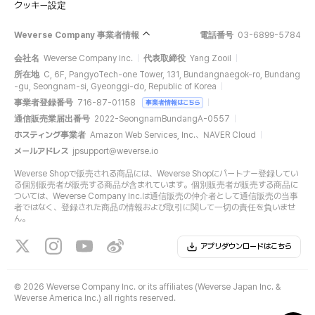
クッキー設定
Weverse Company 事業者情報
電話番号
03-6899-5784
会社名
Weverse Company Inc.
代表取締役
Yang Zooil
所在地
C, 6F, PangyoTech-one Tower, 131, Bundangnaegok-ro, Bundang
-gu, Seongnam-si, Gyeonggi-do, Republic of Korea
事業者登録番号
716-87-01158
事業者情報はこちら
通信販売業届出番号
2022-SeongnamBundangA-0557
ホスティング事業者
Amazon Web Services, Inc.、NAVER Cloud
メールアドレス
jpsupport@weverse.io
Weverse Shopで販売される商品には、Weverse Shopにパートナー登録してい
る個別販売者が販売する商品が含まれています。個別販売者が販売する商品に
ついては、Weverse Company Inc.は通信販売の仲介者として通信販売の当事
者ではなく、登録された商品の情報および取引に関して一切の責任を負いませ
ん。
アプリダウンロードはこちら
©
2026 Weverse Company Inc. or its affiliates (Weverse Japan Inc. &
Weverse America Inc.) all rights reserved.