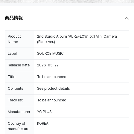
商品情報
Product
2nd Studio Album 'PUREFLOW' pt.1 Mini Camera
Name
(Black ver.)
Label
SOURCE MUSIC
Release date
2026-05-22
Title
To be announced
Contents
See product details
Track list
To be announced
Manufacturer
YG PLUS
Country of
KOREA
manufacture