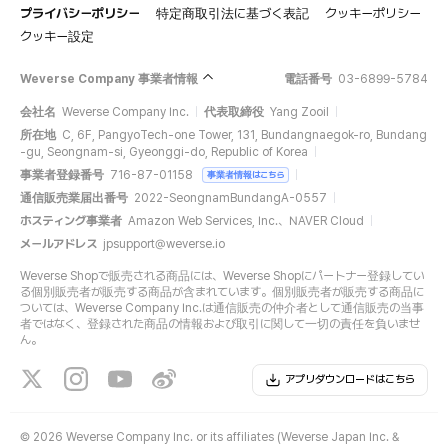
プライバシーポリシー
特定商取引法に基づく表記
クッキーポリシー
クッキー設定
Weverse Company 事業者情報
電話番号
03-6899-5784
会社名
Weverse Company Inc.
代表取締役
Yang Zooil
所在地
C, 6F, PangyoTech-one Tower, 131, Bundangnaegok-ro, Bundang
-gu, Seongnam-si, Gyeonggi-do, Republic of Korea
事業者登録番号
716-87-01158
事業者情報はこちら
通信販売業届出番号
2022-SeongnamBundangA-0557
ホスティング事業者
Amazon Web Services, Inc.、NAVER Cloud
メールアドレス
jpsupport@weverse.io
Weverse Shopで販売される商品には、Weverse Shopにパートナー登録してい
る個別販売者が販売する商品が含まれています。個別販売者が販売する商品に
ついては、Weverse Company Inc.は通信販売の仲介者として通信販売の当事
者ではなく、登録された商品の情報および取引に関して一切の責任を負いませ
ん。
アプリダウンロードはこちら
©
2026 Weverse Company Inc. or its affiliates (Weverse Japan Inc. &