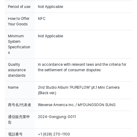
Period of use
Not Applicable
How to Offer
NFC
Your Goods
Minimum
Not Applicable
System
Specification
s
Quality
In accordance with relevant laws and the criteria for
assurance
the settlement of consumer disputes
standards
Name
2nd Studio Album 'PUREFLOW' pt.1 Mini Camera
(Black ver.)
商号名/代表者
Weverse America Inc. / MYOUNGSOON SUNG
通信販売業申
2024-Gongjung-0011
告
電話番号
+1 (628) 270-1100