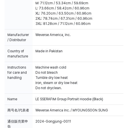
M: 71.12cm / 53.34cm / 59.69cm
L: 73.66cm / 58.42cm / 60.96cm
XL: 76.20cm / 63.50cm / 60.96cm
2XL: 78.74cm / 67.31cm / 60.96cm
3XL: 81.28cm / 71.12cm / 60.96cm
Manufacturer
Weverse America, Inc.
/ Distributor
Country of
Made in Pakistan
manufacture
Instructions
Machine wash cold
for care and
Do not bleach
handling
Tumble dry low heat
Iron, steam or dry low heat
Do not dryclean.
Name
LE SSERAFIM Group Portrait Hoodie (Black)
商号名/代表者
Weverse America Inc. / MYOUNGSOON SUNG
通信販売業申
2024-Gongjung-0011
告