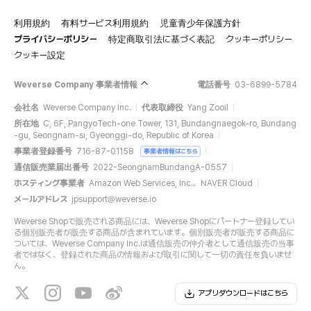
利用規約
有料サービス利用規約
児童青少年保護方針
プライバシーポリシー
特定商取引法に基づく表記
クッキーポリシー
クッキー設定
Weverse Company 事業者情報
電話番号
03-6899-5784
会社名
Weverse Company Inc.
代表取締役
Yang Zooil
所在地
C, 6F, PangyoTech-one Tower, 131, Bundangnaegok-ro, Bundang
-gu, Seongnam-si, Gyeonggi-do, Republic of Korea
事業者登録番号
716-87-01158
事業者情報はこちら
通信販売業届出番号
2022-SeongnamBundangA-0557
ホスティング事業者
Amazon Web Services, Inc.、NAVER Cloud
メールアドレス
jpsupport@weverse.io
Weverse Shopで販売される商品には、Weverse Shopにパートナー登録してい
る個別販売者が販売する商品が含まれています。個別販売者が販売する商品に
ついては、Weverse Company Inc.は通信販売の仲介者として通信販売の当事
者ではなく、登録された商品の情報および取引に関して一切の責任を負いませ
ん。
アプリダウンロードはこちら