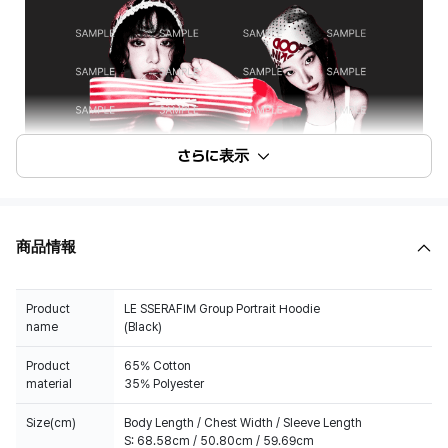
さらに表示
商品情報
Product
LE SSERAFIM Group Portrait Hoodie
name
(Black)
Product
65% Cotton
material
35% Polyester
Size(cm)
Body Length / Chest Width / Sleeve Length
S: 68.58cm / 50.80cm / 59.69cm