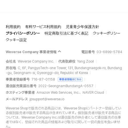
利用規約
有料サービス利用規約
児童青少年保護方針
プライバシーポリシー
特定商取引法に基づく表記
クッキーポリシー
クッキー設定
Weverse Company 事業者情報
電話番号
03-6899-5784
会社名
Weverse Company Inc.
代表取締役
Yang Zooil
所在地
C, 6F, PangyoTech-one Tower, 131, Bundangnaegok-ro, Bundang
-gu, Seongnam-si, Gyeonggi-do, Republic of Korea
事業者登録番号
716-87-01158
事業者情報はこちら
通信販売業届出番号
2022-SeongnamBundangA-0557
ホスティング事業者
Amazon Web Services, Inc.、NAVER Cloud
メールアドレス
jpsupport@weverse.io
Weverse Shopで販売される商品には、Weverse Shopにパートナー登録してい
る個別販売者が販売する商品が含まれています。個別販売者が販売する商品に
ついては、Weverse Company Inc.は通信販売の仲介者として通信販売の当事
者ではなく、登録された商品の情報および取引に関して一切の責任を負いませ
ん。