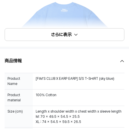
さらに表示
商品情報
Product
[FIM'S CLUB X EARP EARP] S/S T-SHIRT (sky blue)
Name
Product
100% Cotton
material
Size (cm)
Length x shoulder width x chest width x sleeve length
M: 70 x 49.5 x 54.5 x 25.5
XL : 74 x 54.5 x 59.5 x 26.5