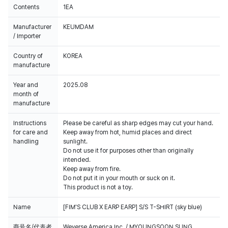
Contents
1EA
Manufacturer
KEUMDAM
/ Importer
Country of
KOREA
manufacture
Year and
2025.08
month of
manufacture
Instructions
Please be careful as sharp edges may cut your hand.
for care and
Keep away from hot, humid places and direct
handling
sunlight.
Do not use it for purposes other than originally
intended.
Keep away from fire.
Do not put it in your mouth or suck on it.
This product is not a toy.
Name
[FIM'S CLUB X EARP EARP] S/S T-SHIRT (sky blue)
商号名/代表者
Weverse America Inc. / MYOUNGSOON SUNG