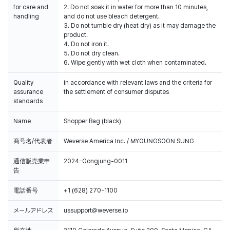
for care and
2. Do not soak it in water for more than 10 minutes,
handling
and do not use bleach detergent.
3. Do not tumble dry (heat dry) as it may damage the
product.
4. Do not iron it.
5. Do not dry clean.
6. Wipe gently with wet cloth when contaminated.
Quality
In accordance with relevant laws and the criteria for
assurance
the settlement of consumer disputes
standards
Name
Shopper Bag (black)
商号名/代表者
Weverse America Inc. / MYOUNGSOON SUNG
通信販売業申
2024-Gongjung-0011
告
電話番号
+1 (628) 270-1100
メールアドレス
ussupport@weverse.io