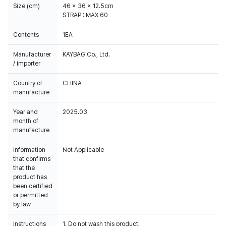
Size (cm)
46 x 36 x 12.5cm
STRAP : MAX 60
Contents
1EA
Manufacturer
KAYBAG Co., Ltd.
/ Importer
Country of
CHINA
manufacture
Year and
2025.03
month of
manufacture
Information
Not Applicable
that confirms
that the
product has
been certified
or permitted
by law
Instructions
1. Do not wash this product.