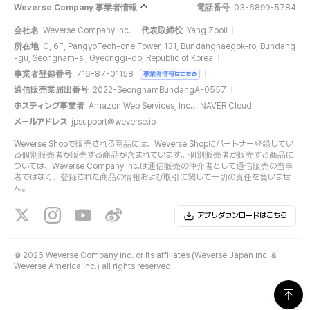
Weverse Company 事業者情報
電話番号
03-6899-5784
会社名
Weverse Company Inc.
代表取締役
Yang Zooil
所在地
C, 6F, PangyoTech-one Tower, 131, Bundangnaegok-ro, Bundang
-gu, Seongnam-si, Gyeonggi-do, Republic of Korea
事業者登録番号
716-87-01158
事業者情報はこちら
通信販売業届出番号
2022-SeongnamBundangA-0557
ホスティング事業者
Amazon Web Services, Inc.、NAVER Cloud
メールアドレス
jpsupport@weverse.io
Weverse Shopで販売される商品には、Weverse Shopにパートナー登録してい
る個別販売者が販売する商品が含まれています。個別販売者が販売する商品に
ついては、Weverse Company Inc.は通信販売の仲介者として通信販売の当事
者ではなく、登録された商品の情報および取引に関して一切の責任を負いませ
ん。
アプリダウンロードはこちら
©
2026 Weverse Company Inc. or its affiliates (Weverse Japan Inc. &
Weverse America Inc.) all rights reserved.