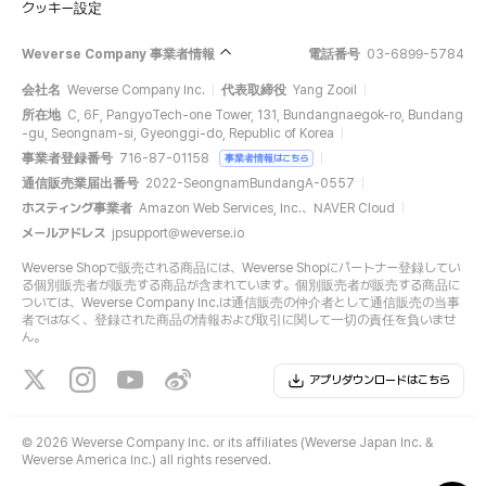
クッキー設定
Weverse Company 事業者情報
電話番号
03-6899-5784
会社名
Weverse Company Inc.
代表取締役
Yang Zooil
所在地
C, 6F, PangyoTech-one Tower, 131, Bundangnaegok-ro, Bundang
-gu, Seongnam-si, Gyeonggi-do, Republic of Korea
事業者登録番号
716-87-01158
事業者情報はこちら
通信販売業届出番号
2022-SeongnamBundangA-0557
ホスティング事業者
Amazon Web Services, Inc.、NAVER Cloud
メールアドレス
jpsupport@weverse.io
Weverse Shopで販売される商品には、Weverse Shopにパートナー登録してい
る個別販売者が販売する商品が含まれています。個別販売者が販売する商品に
ついては、Weverse Company Inc.は通信販売の仲介者として通信販売の当事
者ではなく、登録された商品の情報および取引に関して一切の責任を負いませ
ん。
アプリダウンロードはこちら
©
2026 Weverse Company Inc. or its affiliates (Weverse Japan Inc. &
Weverse America Inc.) all rights reserved.