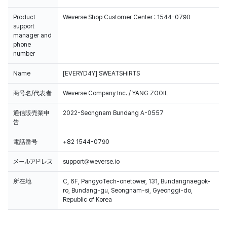
Product
Weverse Shop Customer Center : 1544-0790
support
manager and
phone
number
Name
[EVERYD4Y] SWEATSHIRTS
商号名/代表者
Weverse Company Inc. / YANG ZOOIL
通信販売業申
2022-Seongnam Bundang A-0557
告
電話番号
+82 1544-0790
メールアドレス
support@weverse.io
所在地
C, 6F, PangyoTech-onetower, 131, Bundangnaegok-
ro, Bundang-gu, Seongnam-si, Gyeonggi-do,
Republic of Korea