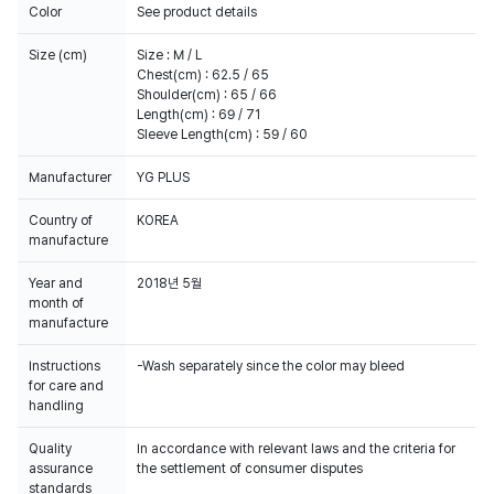
Color
See product details
Size (cm)
Size : M / L
Chest(cm) : 62.5 / 65
Shoulder(cm) : 65 / 66
Length(cm) : 69 / 71
Sleeve Length(cm) : 59 / 60
Manufacturer
YG PLUS
Country of
KOREA
manufacture
Year and
2018년 5월
month of
manufacture
Instructions
-Wash separately since the color may bleed
for care and
handling
Quality
In accordance with relevant laws and the criteria for
assurance
the settlement of consumer disputes
standards